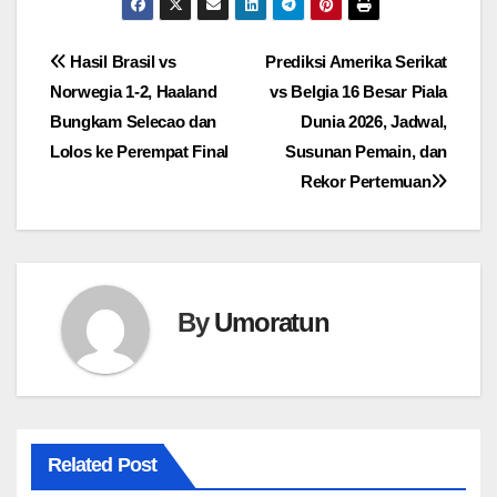
Navigasi
Hasil Brasil vs
Prediksi Amerika Serikat
Norwegia 1-2, Haaland
vs Belgia 16 Besar Piala
pos
Bungkam Selecao dan
Dunia 2026, Jadwal,
Lolos ke Perempat Final
Susunan Pemain, dan
Rekor Pertemuan
By
Umoratun
Related Post