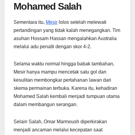
Mohamed Salah
Sementara itu,
Mesir
lolos setelah melewati
pertandingan yang tidak kalah menegangkan. Tim
asuhan Hossam Hassan mengalahkan Australia
melalui adu penalti dengan skor 4-2.
Selama waktu normal hingga babak tambahan,
Mesir hanya mampu mencetak satu gol dan
kesulitan membongkar pertahanan lawan dari
skema permainan terbuka. Karena itu, kehadiran
Mohamed Salah kembali menjadi tumpuan utama
dalam membangun serangan.
Selain Salah, Omar Marmoush diperkirakan
menjadi ancaman melalui kecepatan saat