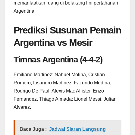
memanfaatkan ruang di belakang lini pertahanan
Argentina.
Prediksi Susunan Pemain
Argentina vs Mesir
Timnas Argentina (4-4-2)
Emiliano Martinez; Nahuel Molina, Cristian
Romero, Lisandro Martinez, Facundo Medina;
Rodrigo De Paul, Alexis Mac Allister, Enzo
Fernandez, Thiago Almada; Lionel Messi, Julian
Alvarez.
Baca Juga :
Jadwal Siaran Langsung