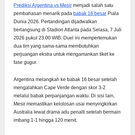
Prediksi Argentina vs Mesir
menjadi salah satu
pembahasan menarik pada
babak 16 besar
Piala
Dunia 2026. Pertandingan dijadwalkan
berlangsung di Stadion Atlanta pada Selasa, 7 Juli
2026 pukul 23.00 WIB. Duel ini mempertemukan
dua tim yang sama-sama membutuhkan
perjuangan ekstra untuk mengamankan tiket ke
fase gugur.
Argentina melangkah ke babak 16 besar setelah
mengalahkan Cape Verde dengan skor 3-2
melalui babak perpanjangan waktu. Di sisi lain,
Mesir memastikan kelolosan usai menyingkirkan
Australia lewat drama adu penalti setelah bermain
imbang 1-1 hingga 120 menit.