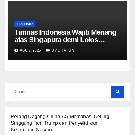
OLAHRAGA
Timnas Indonesia Wajib Menang
atas Singapura demi Lolos
Semifinal Piala AFF 2026
AGU 7, 2026
UMORATUN
Perang Dagang China-AS Memanas, Beijing
Singgung Tarif Trump dan Penyelidikan
Keamanan Nasional