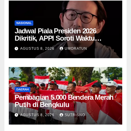
NASIONAL
Jadwal Piala Presiden 2026
Dikritik, APPI Soroti Waktu
Pemulihan Pemain Hanya Satu
AGUSTUS 8, 2026
UMORATUN
Hari
DAERAH
Pembagian 5.000 Bendera Merah
Putih di Bengkulu
AGUSTUS 8, 2026
SUTRISNO