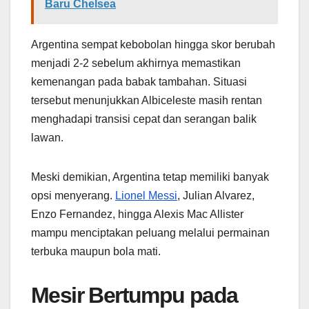
Baru Chelsea
Argentina sempat kebobolan hingga skor berubah
menjadi 2-2 sebelum akhirnya memastikan
kemenangan pada babak tambahan. Situasi
tersebut menunjukkan Albiceleste masih rentan
menghadapi transisi cepat dan serangan balik
lawan.
Meski demikian, Argentina tetap memiliki banyak
opsi menyerang.
Lionel Messi
, Julian Alvarez,
Enzo Fernandez, hingga Alexis Mac Allister
mampu menciptakan peluang melalui permainan
terbuka maupun bola mati.
Mesir Bertumpu pada