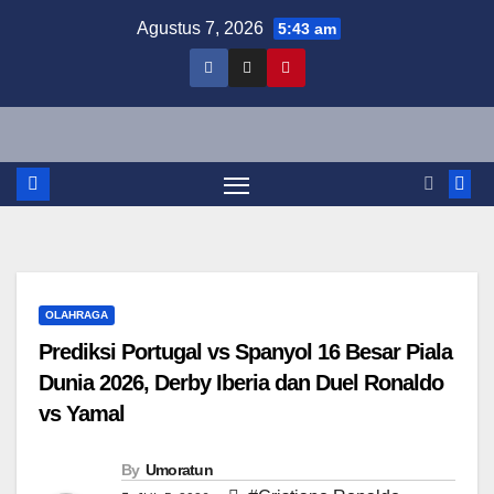
Skip
Agustus 7, 2026
5:43 am
to
content
OLAHRAGA
Prediksi Portugal vs Spanyol 16 Besar Piala
Dunia 2026, Derby Iberia dan Duel Ronaldo
vs Yamal
By
Umoratun