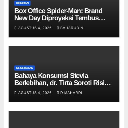
HIBURAN
Box Office Spider-Man: Brand
New Day Diproyeksi Tembus
Rp7,7 Triliun Global
AGUSTUS 4, 2026
BAHARUDIN
KESEHATAN
Bahaya Konsumsi Stevia
Berlebihan, dr. Tirta Soroti Risiko
Resistensi Insulin
AGUSTUS 4, 2026
D MAHARDI