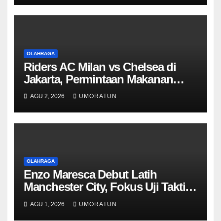
OLAHRAGA
Riders AC Milan vs Chelsea di
Jakarta, Permintaan Makanan
Klub Ternyata Berbeda
AGU 2, 2026
UMORATUN
OLAHRAGA
Enzo Maresca Debut Latih
Manchester City, Fokus Uji Taktik
saat Lawan Inter
AGU 1, 2026
UMORATUN