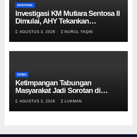
NASIONAL
Investigasi KM Mutiara Sentosa II
Dimulai, AHY Tekankan
Keselamatan Kapal
AGUSTUS 3, 2026
NURUL YAQIN
EKBIS
Ketimpangan Tabungan
Masyarakat Jadi Sorotan di
Tengah Perlambatan DPK 2026
AGUSTUS 3, 2026
LUKMAN