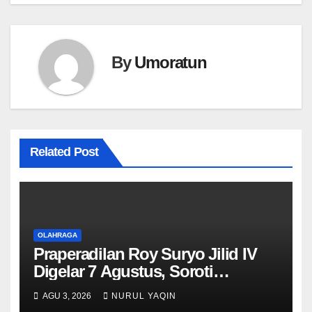
By
Umoratun
Related Post
OLAHRAGA
Praperadilan Roy Suryo Jilid IV
Digelar 7 Agustus, Soroti
Pencekalan
AGU 3, 2026
NURUL YAQIN