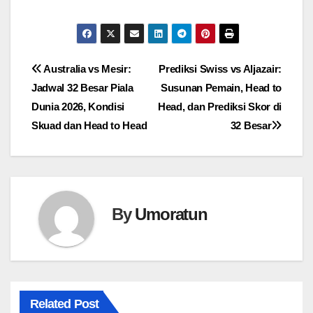
Navigasi
Australia vs Mesir:
Prediksi Swiss vs Aljazair:
Jadwal 32 Besar Piala
Susunan Pemain, Head to
pos
Dunia 2026, Kondisi
Head, dan Prediksi Skor di
Skuad dan Head to Head
32 Besar
By
Umoratun
Related Post