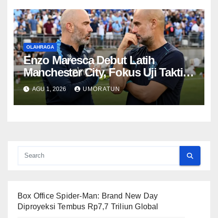
OLAHRAGA
Enzo Maresca Debut Latih
Manchester City, Fokus Uji Taktik
saat Lawan Inter
AGU 1, 2026
UMORATUN
Box Office Spider-Man: Brand New Day
Diproyeksi Tembus Rp7,7 Triliun Global