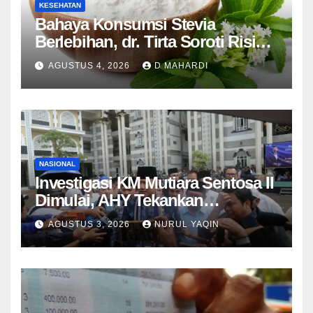
KESEHATAN
Bahaya Konsumsi Stevia
Berlebihan, dr. Tirta Soroti Risiko
Resistensi Insulin
AGUSTUS 4, 2026
D MAHARDI
NASIONAL
Investigasi KM Mutiara Sentosa II
Dimulai, AHY Tekankan
Keselamatan Kapal
AGUSTUS 3, 2026
NURUL YAQIN