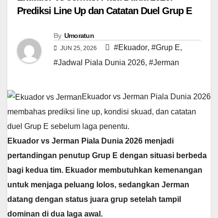
Prediksi Line Up dan Catatan Duel Grup E
By
Umoratun
#Ekuador
,
#Grup E
,
JUN 25, 2026
#Jadwal Piala Dunia 2026
,
#Jerman
Ekuador vs Jerman Piala Dunia 2026
membahas prediksi line up, kondisi skuad, dan catatan
duel Grup E sebelum laga penentu.
Ekuador vs Jerman Piala Dunia 2026 menjadi
pertandingan penutup Grup E dengan situasi berbeda
bagi kedua tim. Ekuador membutuhkan kemenangan
untuk menjaga peluang lolos, sedangkan Jerman
datang dengan status juara grup setelah tampil
dominan di dua laga awal.