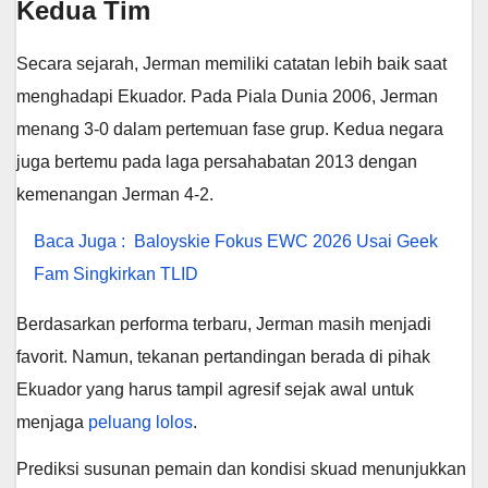
Kedua Tim
Secara sejarah, Jerman memiliki catatan lebih baik saat
menghadapi Ekuador. Pada Piala Dunia 2006, Jerman
menang 3-0 dalam pertemuan fase grup. Kedua negara
juga bertemu pada laga persahabatan 2013 dengan
kemenangan Jerman 4-2.
Baca Juga :
Baloyskie Fokus EWC 2026 Usai Geek
Fam Singkirkan TLID
Berdasarkan performa terbaru, Jerman masih menjadi
favorit. Namun, tekanan pertandingan berada di pihak
Ekuador yang harus tampil agresif sejak awal untuk
menjaga
peluang lolos
.
Prediksi susunan pemain dan kondisi skuad menunjukkan