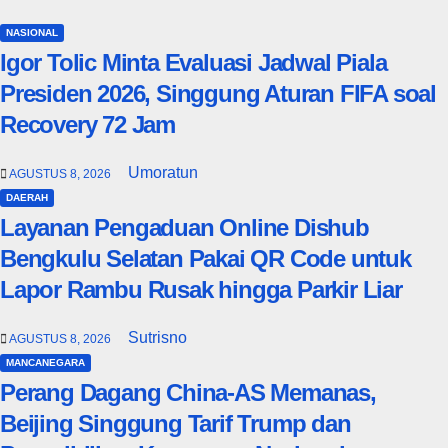
NASIONAL
Igor Tolic Minta Evaluasi Jadwal Piala
Presiden 2026, Singgung Aturan FIFA soal
Recovery 72 Jam
Umoratun
AGUSTUS 8, 2026
DAERAH
Layanan Pengaduan Online Dishub
Bengkulu Selatan Pakai QR Code untuk
Lapor Rambu Rusak hingga Parkir Liar
Sutrisno
AGUSTUS 8, 2026
MANCANEGARA
Perang Dagang China-AS Memanas,
Beijing Singgung Tarif Trump dan