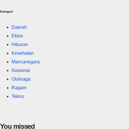
Kategori
Daerah
Ekbis
Hiburan
Kesehatan
Mancanegara
Nasional
Olahraga
Ragam
Tekno
You missed