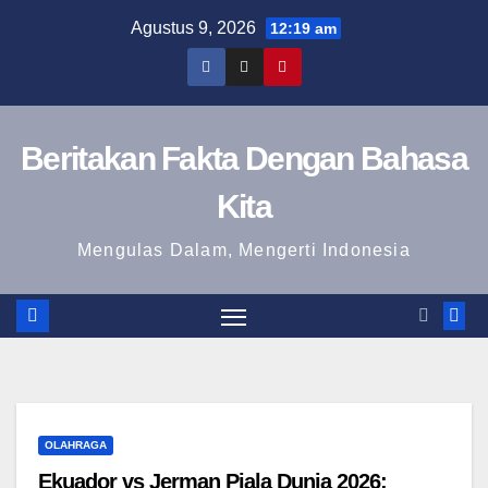
Skip
Agustus 9, 2026
12:19 am
to
content
Beritakan Fakta Dengan Bahasa
Kita
Mengulas Dalam, Mengerti Indonesia
OLAHRAGA
Ekuador vs Jerman Piala Dunia 2026: