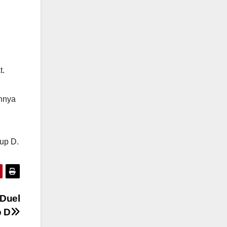
t.
ahnya
rup D.
 Duel
p D