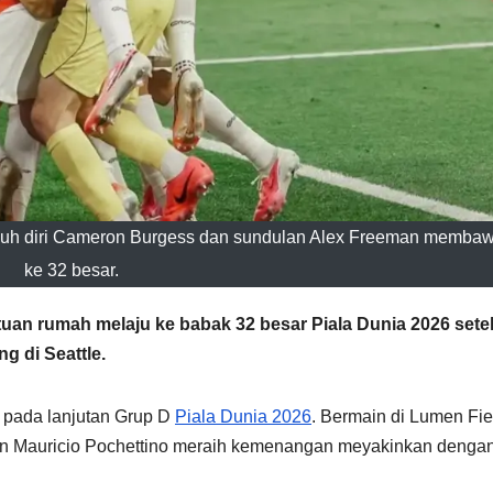
 bunuh diri Cameron Burgess dan sundulan Alex Freeman membaw
ke 32 besar.
 tuan rumah melaju ke babak 32 besar Piala Dunia 2026 sete
g di Seattle.
 pada lanjutan Grup D
Piala Dunia 2026
. Bermain di Lumen Fie
suhan Mauricio Pochettino meraih kemenangan meyakinkan dengan