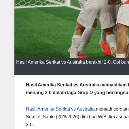
Hasil Amerika Serikat vs Australia berakhir 2-0. Gol
Hasil Amerika Serikat vs Australia memastikan
menang 2-0 dalam laga Grup D yang berlangsun
Hasil Amerika Serikat vs Australia
menjadi sorotan
Seattle, Sabtu (20/6/2026) dini hari WIB, tim a
2-0.