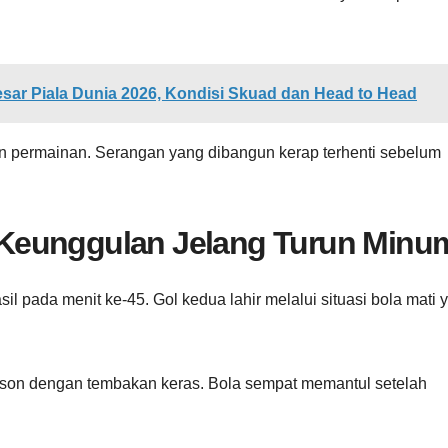
Besar Piala Dunia 2026, Kondisi Skuad dan Head to Head
n permainan. Serangan yang dibangun kerap terhenti sebelum
Keunggulan Jelang Turun Minu
 pada menit ke-45. Gol kedua lahir melalui situasi bola mati 
son dengan tembakan keras. Bola sempat memantul setelah