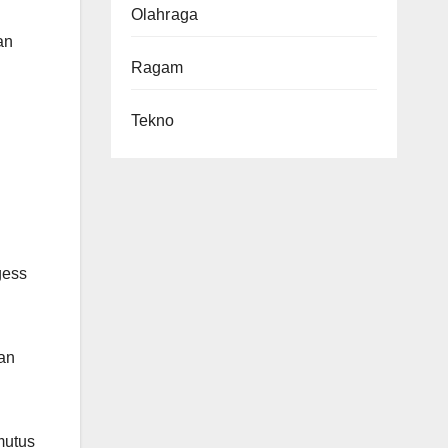
Olahraga
an
Ragam
Tekno
gess
kan
mutus