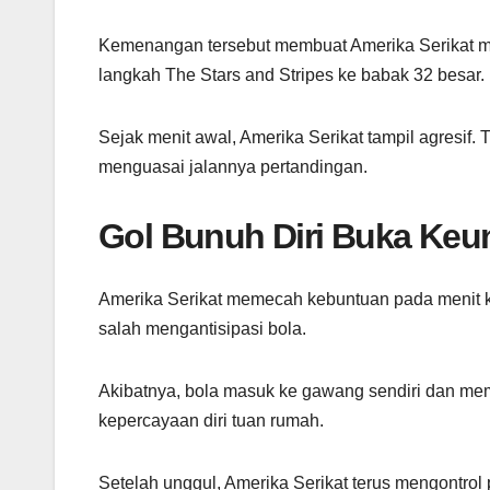
Kemenangan tersebut membuat Amerika Serikat men
langkah The Stars and Stripes ke babak 32 besar.
Sejak menit awal, Amerika Serikat tampil agresif
menguasai jalannya pertandingan.
Gol Bunuh Diri Buka Keu
Amerika Serikat memecah kebuntuan pada menit k
salah mengantisipasi bola.
Akibatnya, bola masuk ke gawang sendiri dan memb
kepercayaan diri tuan rumah.
Setelah unggul, Amerika Serikat terus mengont