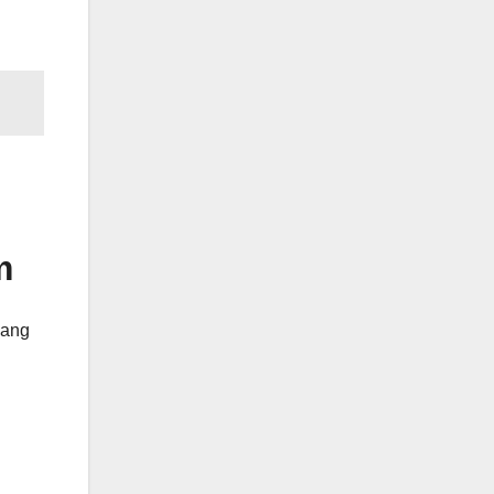
m
yang