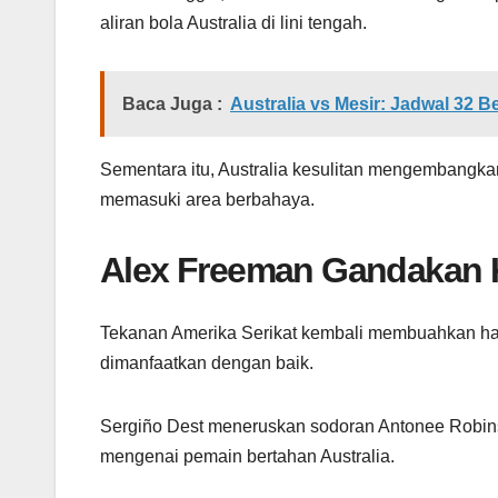
aliran bola Australia di lini tengah.
Baca Juga :
Australia vs Mesir: Jadwal 32 
Sementara itu, Australia kesulitan mengembangka
memasuki area berbahaya.
Alex Freeman Gandakan 
Tekanan Amerika Serikat kembali membuahkan hasil
dimanfaatkan dengan baik.
Sergiño Dest meneruskan sodoran Antonee Robin
mengenai pemain bertahan Australia.