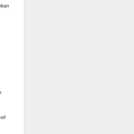
hkan
k
sif