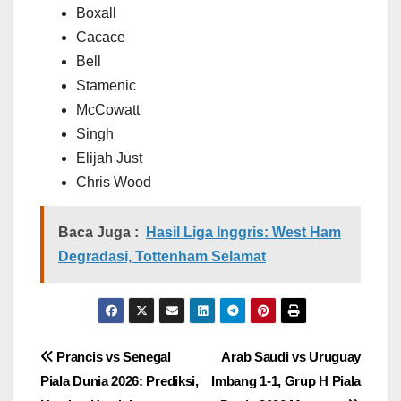
Boxall
Cacace
Bell
Stamenic
McCowatt
Singh
Elijah Just
Chris Wood
Baca Juga :
Hasil Liga Inggris: West Ham
Degradasi, Tottenham Selamat
Navigasi
Prancis vs Senegal
Arab Saudi vs Uruguay
Piala Dunia 2026: Prediksi,
Imbang 1-1, Grup H Piala
pos