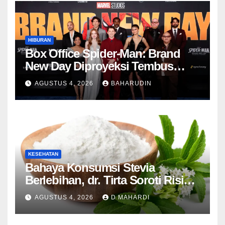
HIBURAN
Box Office Spider-Man: Brand
New Day Diproyeksi Tembus
Rp7,7 Triliun Global
AGUSTUS 4, 2026
BAHARUDIN
KESEHATAN
Bahaya Konsumsi Stevia
Berlebihan, dr. Tirta Soroti Risiko
Resistensi Insulin
AGUSTUS 4, 2026
D MAHARDI