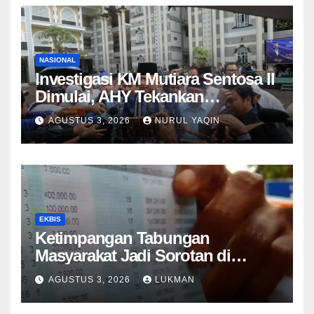
NASIONAL
Investigasi KM Mutiara Sentosa II
Dimulai, AHY Tekankan
Keselamatan Kapal
AGUSTUS 3, 2026
NURUL YAQIN
EKBIS
Ketimpangan Tabungan
Masyarakat Jadi Sorotan di
Tengah Perlambatan DPK 2026
AGUSTUS 3, 2026
LUKMAN