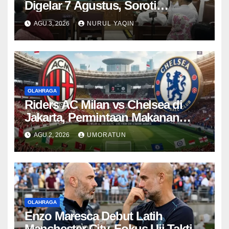
Digelar 7 Agustus, Soroti
Pencekalan
AGU 3, 2026
NURUL YAQIN
OLAHRAGA
Riders AC Milan vs Chelsea di
Jakarta, Permintaan Makanan
Klub Ternyata Berbeda
AGU 2, 2026
UMORATUN
OLAHRAGA
Enzo Maresca Debut Latih
Manchester City, Fokus Uji Taktik