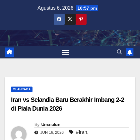
Skip
Agustus 6, 2026
10:57 pm
to
content
OLAHRAGA
Iran vs Selandia Baru Berakhir Imbang 2-2
di Piala Dunia 2026
By
Umoratun
#Iran
,
JUN 16, 2026