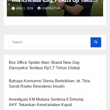
saat Lawan Inter
AGU 1, 2026
UMORATUN
Box Office Spider-Man: Brand New Day
Diproyeksi Tembus Rp7,7 Triliun Global
Bahaya Konsumsi Stevia Berlebihan, dr. Tirta
Soroti Risiko Resistensi Insulin
Investigasi KM Mutiara Sentosa II Dimulai,
AHY Tekankan Keselamatan Kapal