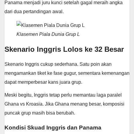
Panama menjadi juru kunci setelah gagal meraih angka
dari dua pertandingan awal.
Klasemen Piala Dunia Grup L
Skenario Inggris Lolos ke 32 Besar
Skenario Inggris cukup sederhana. Satu poin akan
mengamankan tiket ke fase gugur, sementara kemenangan
dapat memperbesar kans juara grup.
Meski begitu, Inggris tetap perlu memantau laga paralel
Ghana vs Kroasia. Jika Ghana menang besar, komposisi
puncak grup masih bisa berubah.
Kondisi Skuad Inggris dan Panama