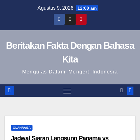
Skip
Agustus 9, 2026
12:09 am
to
content
Beritakan Fakta Dengan Bahasa
Kita
Mengulas Dalam, Mengerti Indonesia
OLAHRAGA
Jadwal Siaran Langsung Panama vs