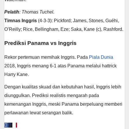
Pelatih
: Thomas Tuchel.
Timnas Inggris
(4-3-3): Pickford; James, Stones, Guéhi,
O’Reilly; Rice, Bellingham, Eze; Saka, Kane (c), Rashford.
Prediksi Panama vs Inggris
Rekor pertemuan memihak Inggris. Pada
Piala Dunia
2018, Inggris menang 6-1 atas Panama melalui hattrick
Harry Kane.
Dengan kualitas skuad dan kebutuhan hasil, Inggris lebih
diunggulkan. Prediksi realistis mengarah pada
kemenangan Inggris, meski Panama berpeluang memberi
perlawanan lewat serangan balik.