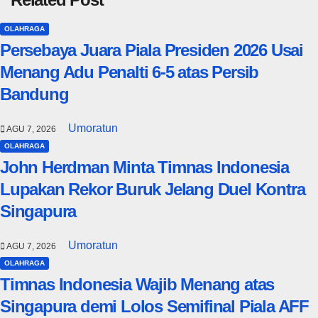
OLAHRAGA
Persebaya Juara Piala Presiden 2026 Usai
Menang Adu Penalti 6-5 atas Persib
Bandung
Umoratun
AGU 7, 2026
OLAHRAGA
John Herdman Minta Timnas Indonesia
Lupakan Rekor Buruk Jelang Duel Kontra
Singapura
Umoratun
AGU 7, 2026
OLAHRAGA
Timnas Indonesia Wajib Menang atas
Singapura demi Lolos Semifinal Piala AFF