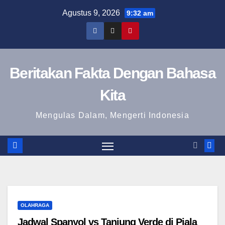
Skip
Agustus 9, 2026
9:32 am
to
content
Beritakan Fakta Dengan Bahasa
Kita
Mengulas Dalam, Mengerti Indonesia
OLAHRAGA
Jadwal Spanyol vs Tanjung Verde di Piala