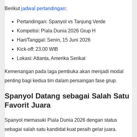
Berikut
jadwal pertandingan
:
Pertandingan: Spanyol vs Tanjung Verde
Kompetisi: Piala Dunia 2026 Grup H
Hari/Tanggal: Senin, 15 Juni 2026
Kick-off: 23.00 WIB
Lokasi: Atlanta, Amerika Serikat
Kemenangan pada laga pembuka akan menjadi modal
penting bagi kedua tim dalam persaingan fase grup.
Spanyol Datang sebagai Salah Satu
Favorit Juara
Spanyol memasuki Piala Dunia 2026 dengan status
sebagai salah satu kandidat kuat peraih gelar juara.