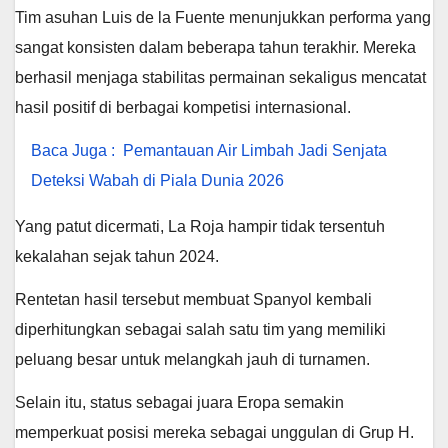
Tim asuhan Luis de la Fuente menunjukkan performa yang
sangat konsisten dalam beberapa tahun terakhir. Mereka
berhasil menjaga stabilitas permainan sekaligus mencatat
hasil positif di berbagai kompetisi internasional.
Baca Juga :
Pemantauan Air Limbah Jadi Senjata
Deteksi Wabah di Piala Dunia 2026
Yang patut dicermati, La Roja hampir tidak tersentuh
kekalahan sejak tahun 2024.
Rentetan hasil tersebut membuat Spanyol kembali
diperhitungkan sebagai salah satu tim yang memiliki
peluang besar untuk melangkah jauh di turnamen.
Selain itu, status sebagai juara Eropa semakin
memperkuat posisi mereka sebagai unggulan di Grup H.