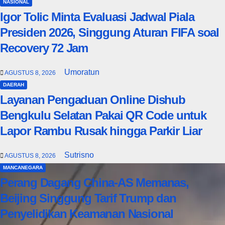
NASIONAL
Igor Tolic Minta Evaluasi Jadwal Piala
Presiden 2026, Singgung Aturan FIFA soal
Recovery 72 Jam
Umoratun
AGUSTUS 8, 2026
DAERAH
Layanan Pengaduan Online Dishub
Bengkulu Selatan Pakai QR Code untuk
Lapor Rambu Rusak hingga Parkir Liar
Sutrisno
AGUSTUS 8, 2026
MANCANEGARA
Perang Dagang China-AS Memanas,
Beijing Singgung Tarif Trump dan
Penyelidikan Keamanan Nasional