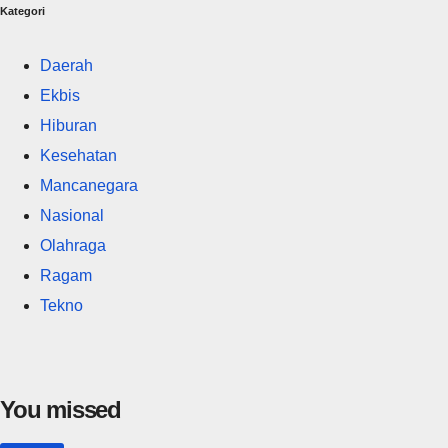
Kategori
Daerah
Ekbis
Hiburan
Kesehatan
Mancanegara
Nasional
Olahraga
Ragam
Tekno
You missed