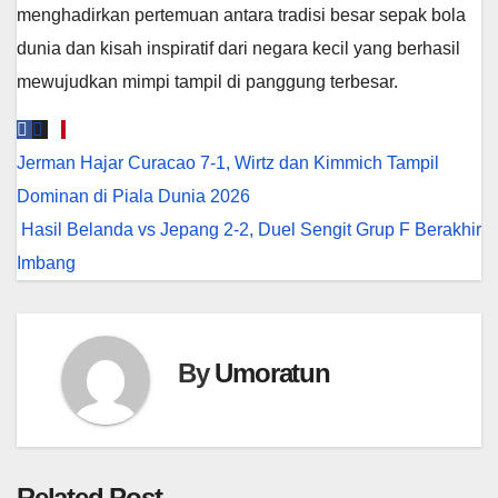
menghadirkan pertemuan antara tradisi besar sepak bola
dunia dan kisah inspiratif dari negara kecil yang berhasil
mewujudkan mimpi tampil di panggung terbesar.
Navigasi
Jerman Hajar Curacao 7-1, Wirtz dan Kimmich Tampil
pos
Dominan di Piala Dunia 2026
Hasil Belanda vs Jepang 2-2, Duel Sengit Grup F Berakhir
Imbang
By
Umoratun
Related Post