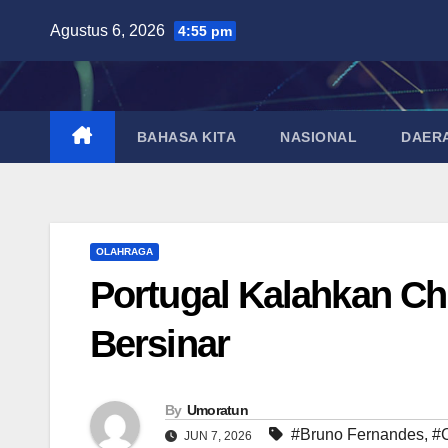
Skip
Agustus 6, 2026
4:55 pm
to
content
BAHASA KITA
NASIONAL
DAER
OLAHRAGA
Portugal Kalahkan Ch
Bersinar
By
Umoratun
#Bruno Fernandes
,
#C
JUN 7, 2026