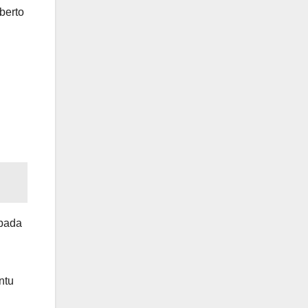
berto
 pada
ntu