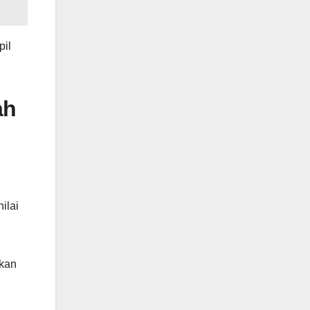
pil
ah
ilai
tkan