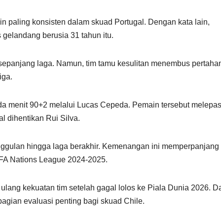
in paling konsisten dalam skuad Portugal. Dengan kata lain,
 gelandang berusia 31 tahun itu.
epanjang laga. Namun, tim tamu kesulitan menembus pertaha
iga.
da menit 90+2 melalui Lucas Cepeda. Pemain tersebut melepa
l dihentikan Rui Silva.
nggulan hingga laga berakhir. Kemenangan ini memperpanjang 
EFA Nations League 2024-2025.
lang kekuatan tim setelah gagal lolos ke Piala Dunia 2026. D
bagian evaluasi penting bagi skuad Chile.