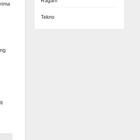
Ragam
erima
Tekno
ung
ti