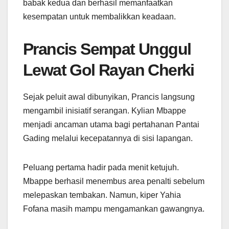
babak kedua dan berhasil memanfaatkan
kesempatan untuk membalikkan keadaan.
Prancis Sempat Unggul
Lewat Gol Rayan Cherki
Sejak peluit awal dibunyikan, Prancis langsung
mengambil inisiatif serangan. Kylian Mbappe
menjadi ancaman utama bagi pertahanan Pantai
Gading melalui kecepatannya di sisi lapangan.
Peluang pertama hadir pada menit ketujuh.
Mbappe berhasil menembus area penalti sebelum
melepaskan tembakan. Namun, kiper Yahia
Fofana masih mampu mengamankan gawangnya.