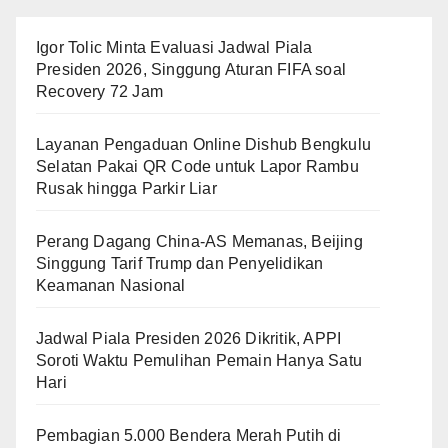
Igor Tolic Minta Evaluasi Jadwal Piala
Presiden 2026, Singgung Aturan FIFA soal
Recovery 72 Jam
Layanan Pengaduan Online Dishub Bengkulu
Selatan Pakai QR Code untuk Lapor Rambu
Rusak hingga Parkir Liar
Perang Dagang China-AS Memanas, Beijing
Singgung Tarif Trump dan Penyelidikan
Keamanan Nasional
Jadwal Piala Presiden 2026 Dikritik, APPI
Soroti Waktu Pemulihan Pemain Hanya Satu
Hari
Pembagian 5.000 Bendera Merah Putih di