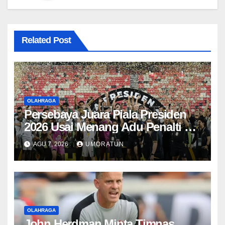
Related Post
OLAHRAGA
Persebaya Juara Piala Presiden
2026 Usai Menang Adu Penalti 6-5
atas Persib Bandung
AGU 7, 2026
UMORATUN
OLAHRAGA
John Herdman Minta Timnas