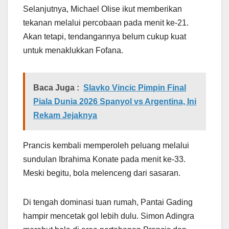
Selanjutnya, Michael Olise ikut memberikan
tekanan melalui percobaan pada menit ke-21.
Akan tetapi, tendangannya belum cukup kuat
untuk menaklukkan Fofana.
Baca Juga :
Slavko Vincic Pimpin Final
Piala Dunia 2026 Spanyol vs Argentina, Ini
Rekam Jejaknya
Prancis kembali memperoleh peluang melalui
sundulan Ibrahima Konate pada menit ke-33.
Meski begitu, bola melenceng dari sasaran.
Di tengah dominasi tuan rumah, Pantai Gading
hampir mencetak gol lebih dulu. Simon Adingra