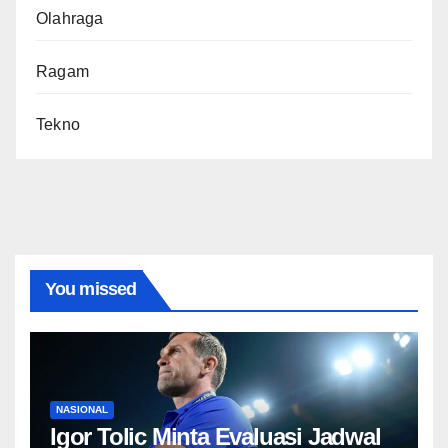
Olahraga
Ragam
Tekno
You missed
NASIONAL
Igor Tolic Minta Evaluasi Jadwal