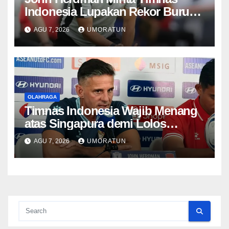
Indonesia Lupakan Rekor Buruk
Jelang Duel Kontra Singapura
AGU 7, 2026
UMORATUN
OLAHRAGA
Timnas Indonesia Wajib Menang
atas Singapura demi Lolos
Semifinal Piala AFF 2026
AGU 7, 2026
UMORATUN