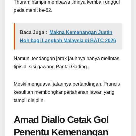
Thuram hampir membawa timnya kembali unggul
pada menit ke-62.
Baca Juga :
Makna Kemenangan Justin
Hoh bagi Langkah Malaysia di BATC 2026
Namun, tendangan jarak jauhnya hanya melintas
tipis di sisi gawang Pantai Gading.
Meski menguasai jalannya pertandingan, Prancis
kesulitan membongkar pertahanan lawan yang
tampil disiplin.
Amad Diallo Cetak Gol
Penentu Kemenangan