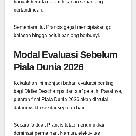
banyak berada dalam tekanan sepanjang
pertandingan.
Sementara itu, Prancis gagal menciptakan gol
balasan hingga peluit panjang berbunyi.
Modal Evaluasi Sebelum
Piala Dunia 2026
Kekalahan ini menjadi bahan evaluasi penting
bagi Didier Deschamps dan staf pelatih. Pasalnya,
putaran final Piala Dunia 2026 akan dimulai
dalam waktu sekitar sepuluh hari.
Secara faktual, Prancis tetap menunjukkan
dominasi permainan. Namun, efektivitas