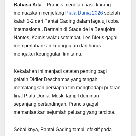
Bahasa Kita
– Prancis menelan hasil kurang
memuaskan menjelang
Piala Dunia 2026
setelah
kalah 1-2 dari Pantai Gading dalam laga uji coba
internasional. Bermain di Stade de la Beaujoire,
Nantes, Kamis waktu setempat, Les Bleus gagal
mempertahankan keunggulan dan harus
mengakui keunggulan tim tamu.
Kekalahan ini menjadi catatan penting bagi
pelatih Didier Deschamps yang tengah
mematangkan persiapan tim menghadapi putaran
final Piala Dunia. Meski tampil dominan
sepanjang pertandingan, Prancis gagal
memanfaatkan sejumlah peluang yang tercipta.
Sebaliknya, Pantai Gading tampil efektif pada