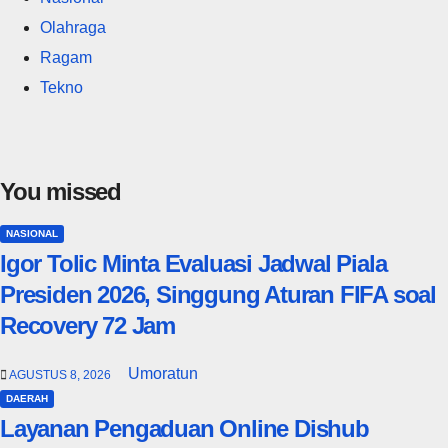
Olahraga
Ragam
Tekno
You missed
NASIONAL
Igor Tolic Minta Evaluasi Jadwal Piala
Presiden 2026, Singgung Aturan FIFA soal
Recovery 72 Jam
Umoratun
AGUSTUS 8, 2026
DAERAH
Layanan Pengaduan Online Dishub