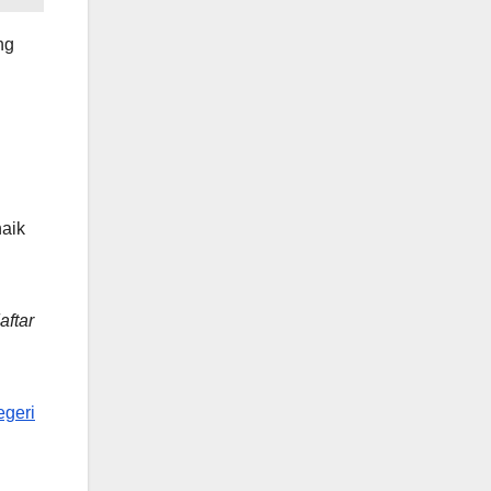
ng
aik
aftar
geri