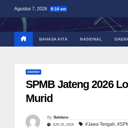
Skip
Agustus 7, 2026
8:10 am
to
content
BAHASA KITA
NASIONAL
DAER
DAERAH
SPMB Jateng 2026 Lol
Murid
By
Sutrisno
#Jawa Tengah
,
#SPM
JUN 25, 2026