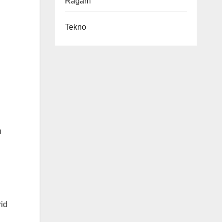
Ragam
Tekno
h
rid