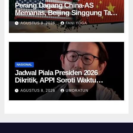
Perang Dagang China-AS
Memanas, Beijing Singgung Tarif
Trump dan Penyelidikan
AGUSTUS 8, 2026
FANI YOGA
Keamanan Nasional
NASIONAL
Jadwal Piala Presiden 2026
Dikritik, APPI Soroti Waktu
Pemulihan Pemain Hanya Satu
AGUSTUS 8, 2026
UMORATUN
Hari