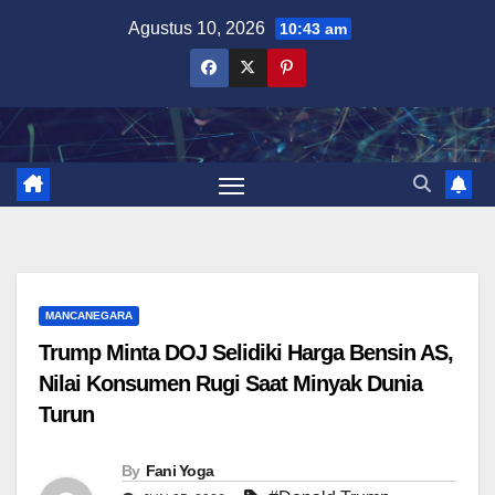
Skip
Agustus 10, 2026
10:43 am
to
content
MANCANEGARA
Trump Minta DOJ Selidiki Harga Bensin AS,
Nilai Konsumen Rugi Saat Minyak Dunia
Turun
By
Fani Yoga