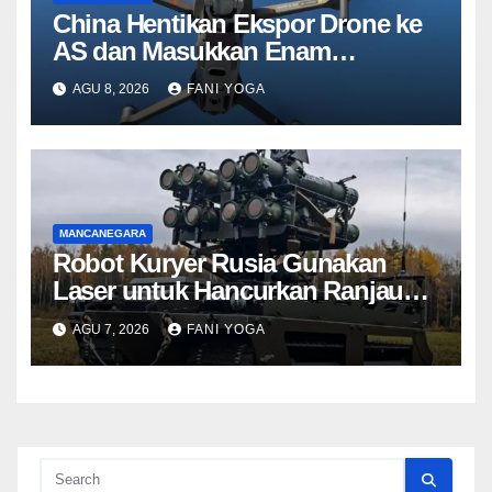
China Hentikan Ekspor Drone ke
AS dan Masukkan Enam
Perusahaan Amerika ke Daftar
AGU 8, 2026
FANI YOGA
Hitam
MANCANEGARA
Robot Kuryer Rusia Gunakan
Laser untuk Hancurkan Ranjau
dari Jarak Ratusan Meter Tanpa
AGU 7, 2026
FANI YOGA
Ledakan