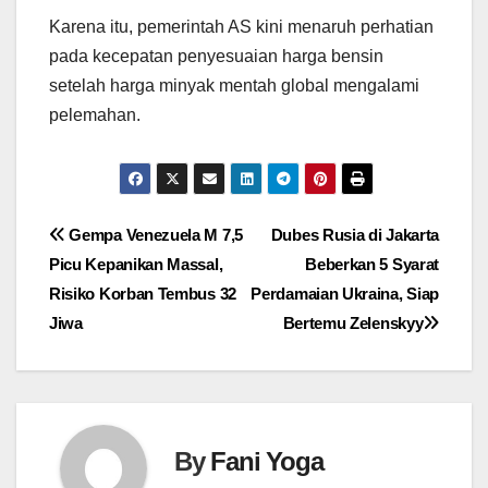
Karena itu, pemerintah AS kini menaruh perhatian
pada kecepatan penyesuaian harga bensin
setelah harga minyak mentah global mengalami
pelemahan.
Navigasi
Gempa Venezuela M 7,5
Dubes Rusia di Jakarta
Picu Kepanikan Massal,
Beberkan 5 Syarat
pos
Risiko Korban Tembus 32
Perdamaian Ukraina, Siap
Jiwa
Bertemu Zelenskyy
By
Fani Yoga