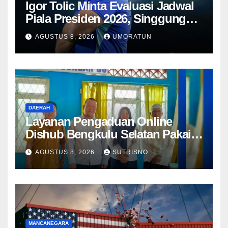
Igor Tolic Minta Evaluasi Jadwal
Piala Presiden 2026, Singgung
Aturan FIFA soal Recovery 72
AGUSTUS 8, 2026
UMORATUN
Jam
DAERAH
Layanan Pengaduan Online
Dishub Bengkulu Selatan Pakai
QR Code untuk Lapor Rambu
AGUSTUS 8, 2026
SUTRISNO
Rusak hingga Parkir Liar
MANCANEGARA