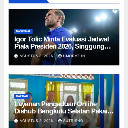
NASIONAL
Igor Tolic Minta Evaluasi Jadwal
Piala Presiden 2026, Singgung
Aturan FIFA soal Recovery 72
AGUSTUS 8, 2026
UMORATUN
Jam
DAERAH
Layanan Pengaduan Online
Dishub Bengkulu Selatan Pakai
QR Code untuk Lapor Rambu
AGUSTUS 8, 2026
SUTRISNO
Rusak hingga Parkir Liar