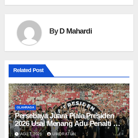
By
D Mahardi
Related Post
OLAHRAGA
Persebaya Juara Piala Presiden
2026 Usai Menang Adu Penalti 6-5
atas Persib Bandung
AGU 7, 2026
UMORATUN