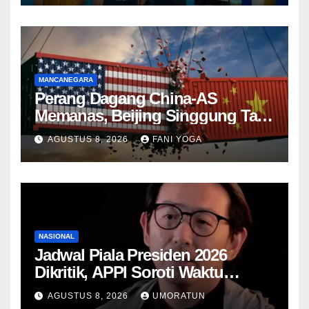
MANCANEGARA
Perang Dagang China-AS
Memanas, Beijing Singgung Tarif
Trump dan Penyelidikan
AGUSTUS 8, 2026
FANI YOGA
Keamanan Nasional
NASIONAL
Jadwal Piala Presiden 2026
Dikritik, APPI Soroti Waktu
Pemulihan Pemain Hanya Satu
AGUSTUS 8, 2026
UMORATUN
Hari