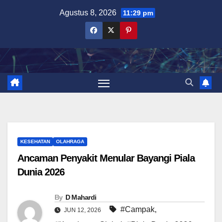
Skip
Agustus 8, 2026
11:29 pm
to
content
KESEHATAN
OLAHRAGA
Ancaman Penyakit Menular Bayangi Piala
Dunia 2026
By
D Mahardi
#Campak
,
JUN 12, 2026