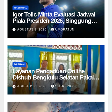
NASIONAL
Igor Tolic Minta Evaluasi Jadwal
Piala Presiden 2026, Singgung
Aturan FIFA soal Recovery 72
AGUSTUS 8, 2026
UMORATUN
Jam
DAERAH
Layanan Pengaduan Online
Dishub Bengkulu Selatan Pakai
QR Code untuk Lapor Rambu
AGUSTUS 8, 2026
SUTRISNO
Rusak hingga Parkir Liar