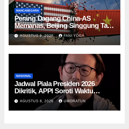
MANCANEGARA
Perang Dagang China-AS
Memanas, Beijing Singgung Tarif
Trump dan Penyelidikan
AGUSTUS 8, 2026
FANI YOGA
Keamanan Nasional
NASIONAL
Jadwal Piala Presiden 2026
Dikritik, APPI Soroti Waktu
Pemulihan Pemain Hanya Satu
AGUSTUS 8, 2026
UMORATUN
Hari