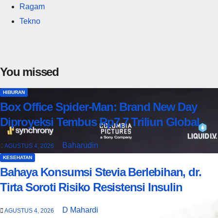
Ragam
Tekno
You missed
HIBURAN
Box Office Spider-Man: Brand New Day
Diproyeksi Tembus Rp7,7 Triliun Global
Baharudin
AGUSTUS 4, 2026
KESEHATAN
Bahaya Konsumsi Stevia Berlebihan, dr.
Tirta Soroti Risiko Resistensi Insulin
D Mahardi
AGUSTUS 4, 2026