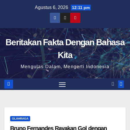
Skip
Agustus 6, 2026
12:11 pm
to
content
Beritakan Fakta Dengan Bahasa
Kita
Mengulas Dalam, Mengerti Indonesia
OLAHRAGA
Bruno Fernandes Rayakan Gol dengan