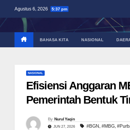
Skip
Agustus 6, 2026
5:37 pm
to
content
BAHASA KITA
NASIONAL
DAER
NASIONAL
Efisiensi Anggaran M
Pemerintah Bentuk T
By
Nurul Yaqin
#BGN
,
#MBG
,
#Purb
JUN 27, 2026