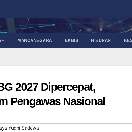
AH
MANCANEGARA
EKBIS
HIBURAN
KE
BG 2027 Dipercepat,
im Pengawas Nasional
aya Yudhi Sadewa