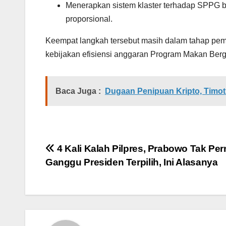
Menerapkan sistem klaster terhadap SPPG b
proporsional.
Keempat langkah tersebut masih dalam tahap pe
kebijakan efisiensi anggaran Program Makan Bergi
Baca Juga :
Dugaan Penipuan Kripto, Timot
Navigasi
4 Kali Kalah Pilpres, Prabowo Tak Pe
Ganggu Presiden Terpilih, Ini Alasanya
pos