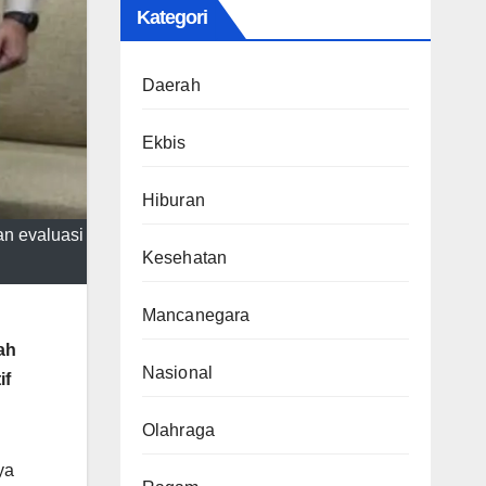
Kategori
Daerah
Ekbis
Hiburan
an evaluasi
Kesehatan
Mancanegara
ah
Nasional
if
Olahraga
ya