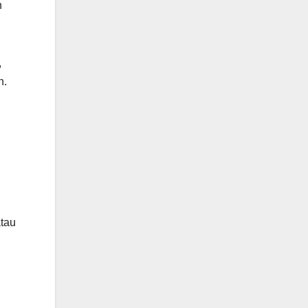
h
,
n.
tau