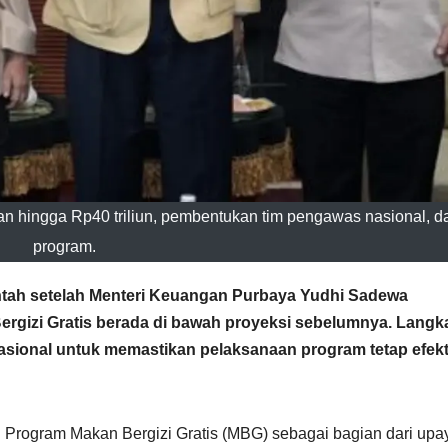
n hingga Rp40 triliun, pembentukan tim pengawas nasional, d
program.
ntah setelah Menteri Keuangan Purbaya Yudhi Sadewa
gizi Gratis berada di bawah proyeksi sebelumnya. Langk
asional untuk memastikan pelaksanaan program tetap efekt
 Program Makan Bergizi Gratis (MBG) sebagai bagian dari upa