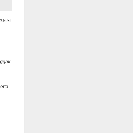
egara
nggak
erta