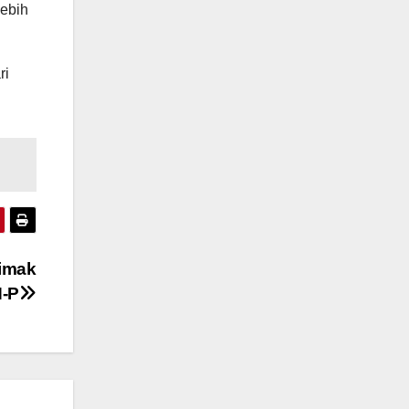
lebih
ri
imak
N-P