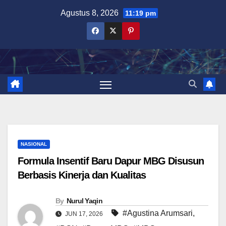
Skip
Agustus 8, 2026
11:19 pm
to
content
NASIONAL
Formula Insentif Baru Dapur MBG Disusun
Berbasis Kinerja dan Kualitas
By
Nurul Yaqin
#Agustina Arumsari
,
JUN 17, 2026