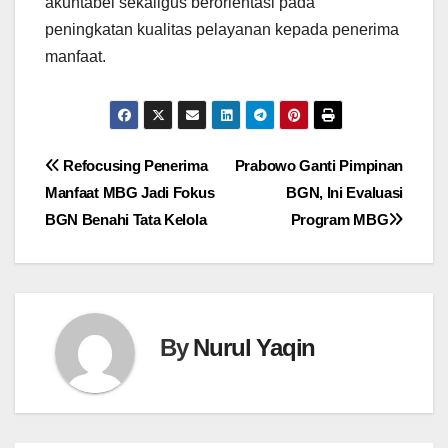
akuntabel sekaligus berorientasi pada
peningkatan kualitas pelayanan kepada penerima
manfaat.
Navigasi
Refocusing Penerima
Prabowo Ganti Pimpinan
Manfaat MBG Jadi Fokus
BGN, Ini Evaluasi
pos
BGN Benahi Tata Kelola
Program MBG
By
Nurul Yaqin