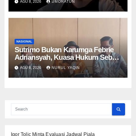
AGU 8, 2026
UMORATUN
Hari
NASIONAL
Sutrimo Bukan Karumga Febrie
Adriansyah, Kuasa Hukum Sebut
Hanya Menjaga Rumah Kosong
AGU 8, 2026
NURUL YAQIN
Igor Tolic Minta Evaluasi Jadwal Piala