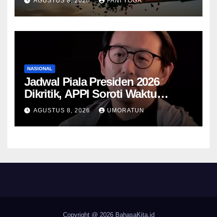
AGUSTUS 8, 2026
FANI YOGA
Keamanan Nasional
NASIONAL
Jadwal Piala Presiden 2026
Dikritik, APPI Soroti Waktu
Pemulihan Pemain Hanya Satu
AGUSTUS 8, 2026
UMORATUN
Hari
Copyright @ 2026
BahasaKita.id