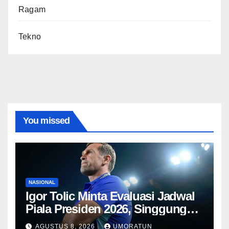
Ragam
Tekno
You missed
NASIONAL
Igor Tolic Minta Evaluasi Jadwal
Piala Presiden 2026, Singgung
Aturan FIFA soal Recovery 72
AGUSTUS 8, 2026
UMORATUN