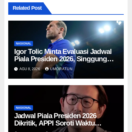
Related Post
NASIONAL
Igor Tolic Minta Evaluasi Jadwal
Piala Presiden 2026, Singgung
Aturan FIFA soal Recovery 72
AGU 8, 2026
UMORATUN
Jam
NASIONAL
Jadwal Piala Presiden 2026
Dikritik, APPI Soroti Waktu
Pemulihan Pemain Hanya Satu