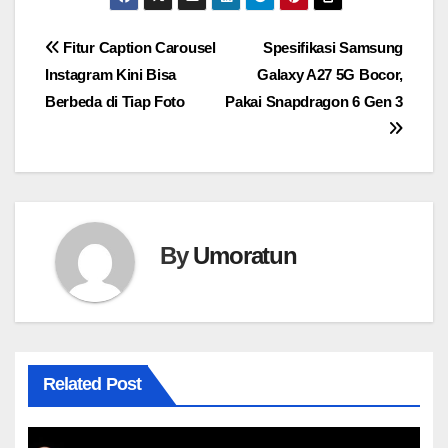
Navigasi
Fitur Caption Carousel
Spesifikasi Samsung
Instagram Kini Bisa
Galaxy A27 5G Bocor,
pos
Berbeda di Tiap Foto
Pakai Snapdragon 6 Gen 3
By
Umoratun
Related Post