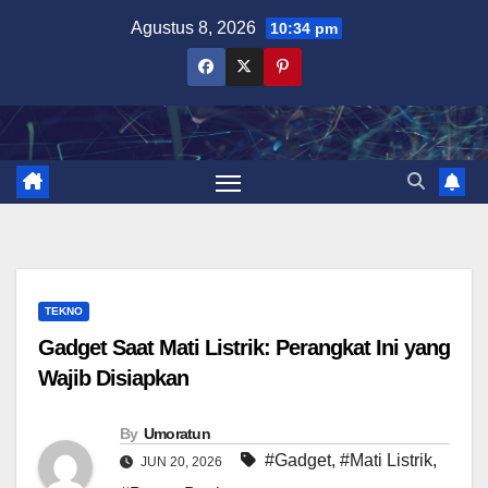
Skip
Agustus 8, 2026
10:34 pm
to
content
TEKNO
Gadget Saat Mati Listrik: Perangkat Ini yang
Wajib Disiapkan
By
Umoratun
#Gadget
,
#Mati Listrik
,
JUN 20, 2026