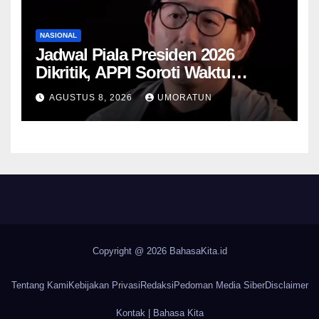
NASIONAL
Jadwal Piala Presiden 2026
Dikritik, APPI Soroti Waktu
Pemulihan Pemain Hanya Satu
AGUSTUS 8, 2026
UMORATUN
Hari
Copyright @ 2026
BahasaKita.id
Tentang Kami
Kebijakan Privasi
Redaksi
Pedoman Media Siber
Disclaimer
Kontak | Bahasa Kita