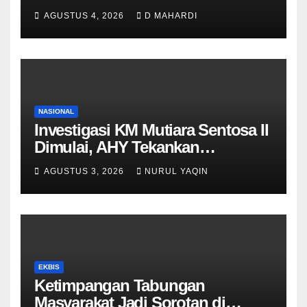
Resistensi Insulin
AGUSTUS 4, 2026
D MAHARDI
NASIONAL
Investigasi KM Mutiara Sentosa II
Dimulai, AHY Tekankan
Keselamatan Kapal
AGUSTUS 3, 2026
NURUL YAQIN
EKBIS
Ketimpangan Tabungan
Masyarakat Jadi Sorotan di