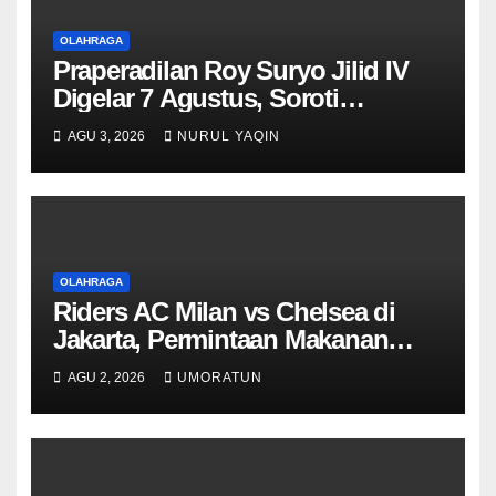
OLAHRAGA
Praperadilan Roy Suryo Jilid IV
Digelar 7 Agustus, Soroti
Pencekalan
AGU 3, 2026
NURUL YAQIN
OLAHRAGA
Riders AC Milan vs Chelsea di
Jakarta, Permintaan Makanan
Klub Ternyata Berbeda
AGU 2, 2026
UMORATUN