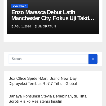
OLAHRAGA
Enzo Maresca Debut Latih
Manchester City, Fokus Uji Taktik
saat Lawan Inter
AGU 1, 2026
UMORATUN
Box Office Spider-Man: Brand New Day
Diproyeksi Tembus Rp7,7 Triliun Global
Bahaya Konsumsi Stevia Berlebihan, dr. Tirta
Soroti Risiko Resistensi Insulin