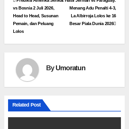
Navigasi
Prediksi Amerika Serikat
Hasil Jerman vs Paraguay:
vs Bosnia 2 Juli 2026,
Menang Adu Penalti 4-3,
pos
Head to Head, Susunan
La Albirroja Lolos ke 16
Pemain, dan Peluang
Besar Piala Dunia 2026
Lolos
By
Umoratun
Related Post