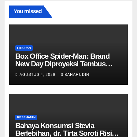
You missed
HIBURAN
Box Office Spider-Man: Brand
New Day Diproyeksi Tembus
Rp7,7 Triliun Global
AGUSTUS 4, 2026
BAHARUDIN
KESEHATAN
Bahaya Konsumsi Stevia
Berlebihan, dr. Tirta Soroti Risiko