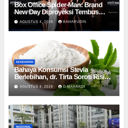
Box Office Spider-Man: Brand
New Day Diproyeksi Tembus
Rp7,7 Triliun Global
AGUSTUS 4, 2026
BAHARUDIN
KESEHATAN
Bahaya Konsumsi Stevia
Berlebihan, dr. Tirta Soroti Risiko
Resistensi Insulin
AGUSTUS 4, 2026
D MAHARDI
NASIONAL