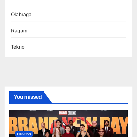
Olahraga
Ragam
Tekno
You missed
HIBURAN