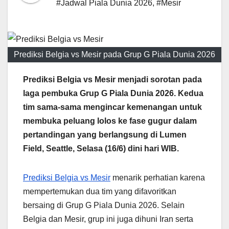
#Jadwal Piala Dunia 2026
,
#Mesir
Prediksi Belgia vs Mesir pada Grup G Piala Dunia 2026
Prediksi Belgia vs Mesir menjadi sorotan pada
laga pembuka Grup G Piala Dunia 2026. Kedua
tim sama-sama mengincar kemenangan untuk
membuka peluang lolos ke fase gugur dalam
pertandingan yang berlangsung di Lumen
Field, Seattle, Selasa (16/6) dini hari WIB.
Prediksi Belgia vs Mesir
menarik perhatian karena
mempertemukan dua tim yang difavoritkan
bersaing di Grup G Piala Dunia 2026. Selain
Belgia dan Mesir, grup ini juga dihuni Iran serta