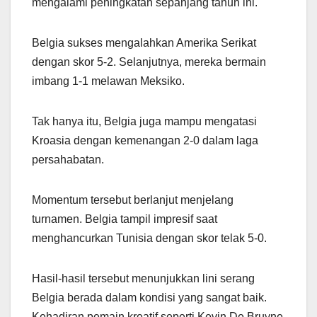
mengalami peningkatan sepanjang tahun ini.
Belgia sukses mengalahkan Amerika Serikat
dengan skor 5-2. Selanjutnya, mereka bermain
imbang 1-1 melawan Meksiko.
Tak hanya itu, Belgia juga mampu mengatasi
Kroasia dengan kemenangan 2-0 dalam laga
persahabatan.
Momentum tersebut berlanjut menjelang
turnamen. Belgia tampil impresif saat
menghancurkan Tunisia dengan skor telak 5-0.
Hasil-hasil tersebut menunjukkan lini serang
Belgia berada dalam kondisi yang sangat baik.
Kehadiran pemain kreatif seperti Kevin De Bruyne