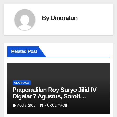
By
Umoratun
Related Post
OLAHRAGA
Praperadilan Roy Suryo Jilid IV
Digelar 7 Agustus, Soroti
Pencekalan
AGU 3, 2026
NURUL YAQIN