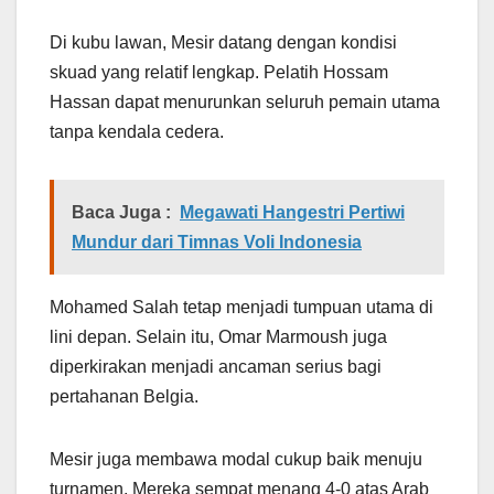
Di kubu lawan, Mesir datang dengan kondisi
skuad yang relatif lengkap. Pelatih Hossam
Hassan dapat menurunkan seluruh pemain utama
tanpa kendala cedera.
Baca Juga :
Megawati Hangestri Pertiwi
Mundur dari Timnas Voli Indonesia
Mohamed Salah tetap menjadi tumpuan utama di
lini depan. Selain itu, Omar Marmoush juga
diperkirakan menjadi ancaman serius bagi
pertahanan Belgia.
Mesir juga membawa modal cukup baik menuju
turnamen. Mereka sempat menang 4-0 atas Arab