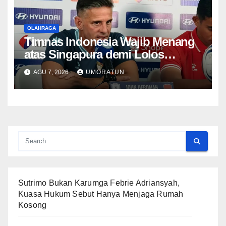
OLAHRAGA
Timnas Indonesia Wajib Menang
atas Singapura demi Lolos
Semifinal Piala AFF 2026
AGU 7, 2026
UMORATUN
Sutrimo Bukan Karumga Febrie Adriansyah,
Kuasa Hukum Sebut Hanya Menjaga Rumah
Kosong