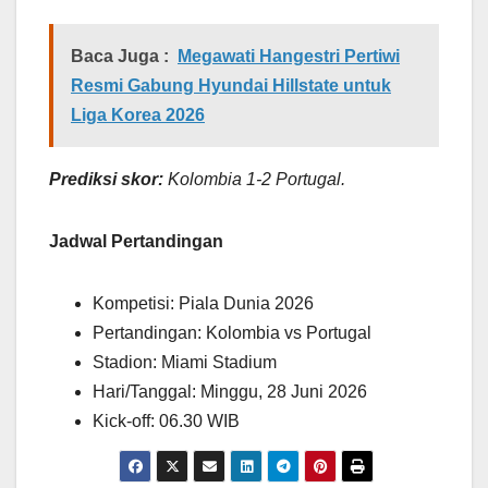
Baca Juga :
Megawati Hangestri Pertiwi
Resmi Gabung Hyundai Hillstate untuk
Liga Korea 2026
Prediksi skor:
Kolombia 1-2 Portugal.
Jadwal Pertandingan
Kompetisi: Piala Dunia 2026
Pertandingan: Kolombia vs Portugal
Stadion: Miami Stadium
Hari/Tanggal: Minggu, 28 Juni 2026
Kick-off: 06.30 WIB