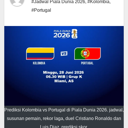
#Jadwal Piala Dunia 2026
,
#Kolombia
,
#Portugal
Prediksi Kolombia vs Portugal di Piala Dunia 2026. jadwal,
susunan pemain, rekor laga, duel Cristiano Ronaldo dan
Luis Diaz, prediksi skor.