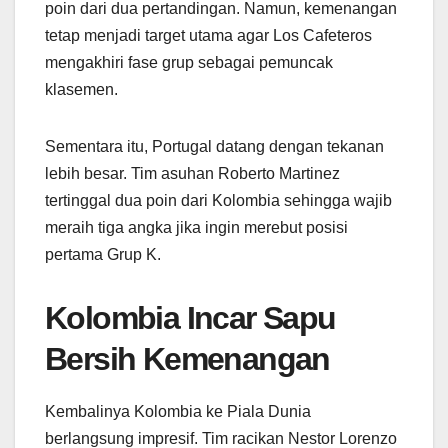
poin dari dua pertandingan. Namun, kemenangan
tetap menjadi target utama agar Los Cafeteros
mengakhiri fase grup sebagai pemuncak
klasemen.
Sementara itu, Portugal datang dengan tekanan
lebih besar. Tim asuhan Roberto Martinez
tertinggal dua poin dari Kolombia sehingga wajib
meraih tiga angka jika ingin merebut posisi
pertama Grup K.
Kolombia Incar Sapu
Bersih Kemenangan
Kembalinya Kolombia ke Piala Dunia
berlangsung impresif. Tim racikan Nestor Lorenzo