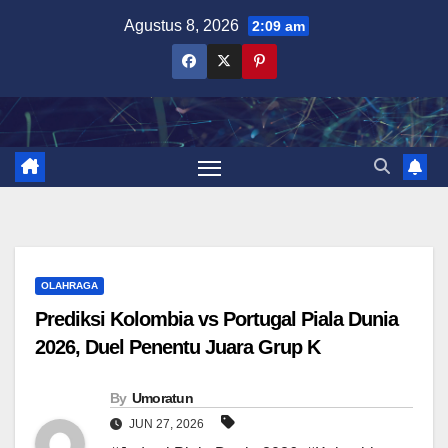
Skip
Agustus 8, 2026
2:09 am
to
content
OLAHRAGA
Prediksi Kolombia vs Portugal Piala Dunia
2026, Duel Penentu Juara Grup K
By
Umoratun
JUN 27, 2026