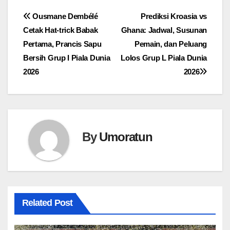
Navigasi
Ousmane Dembélé
Prediksi Kroasia vs
Cetak Hat-trick Babak
Ghana: Jadwal, Susunan
pos
Pertama, Prancis Sapu
Pemain, dan Peluang
Bersih Grup I Piala Dunia
Lolos Grup L Piala Dunia
2026
2026
By
Umoratun
Related Post