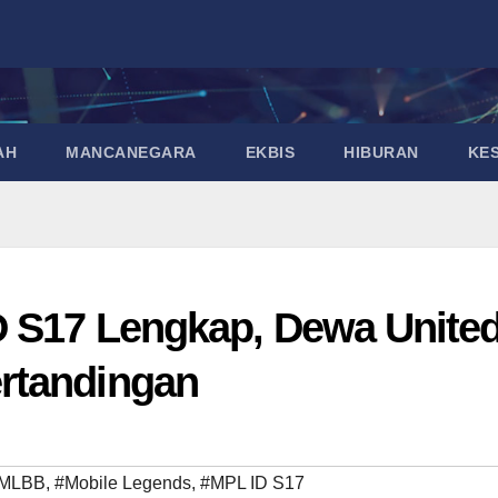
AH
MANCANEGARA
EKBIS
HIBURAN
KE
D S17 Lengkap, Dewa Unite
rtandingan
MLBB
,
#Mobile Legends
,
#MPL ID S17