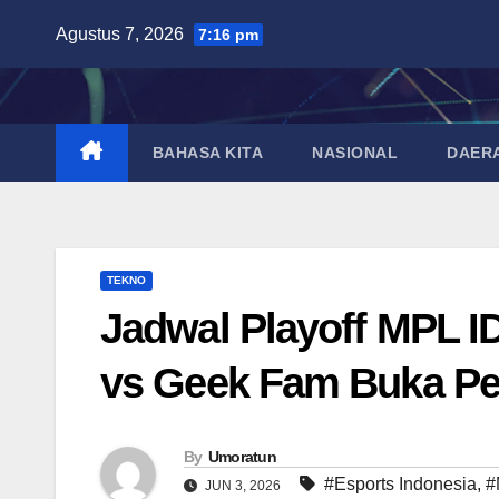
Skip
Agustus 7, 2026
7:16 pm
to
content
BAHASA KITA
NASIONAL
DAER
TEKNO
Jadwal Playoff MPL I
vs Geek Fam Buka Pe
By
Umoratun
#Esports Indonesia
,
#
JUN 3, 2026