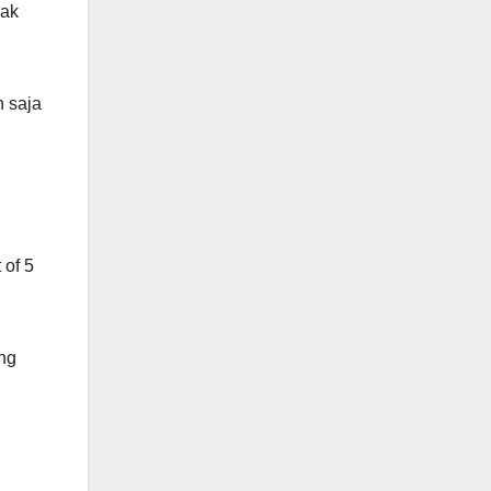
dak
n saja
 of 5
ang