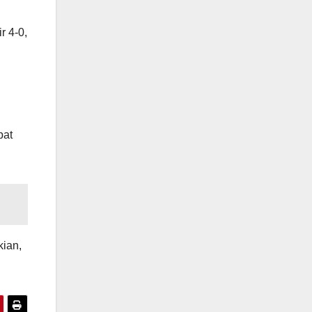
r 4-0,
pat
kian,