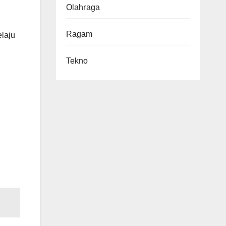
Olahraga
Ragam
elaju
Tekno
.