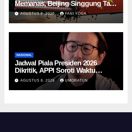
Memanas, Beijing Singgung Tarif
Trump dan Penyelidikan
AGUSTUS 8, 2026
FANI YOGA
Keamanan Nasional
NASIONAL
Jadwal Piala Presiden 2026
Dikritik, APPI Soroti Waktu
Pemulihan Pemain Hanya Satu
AGUSTUS 8, 2026
UMORATUN
Hari