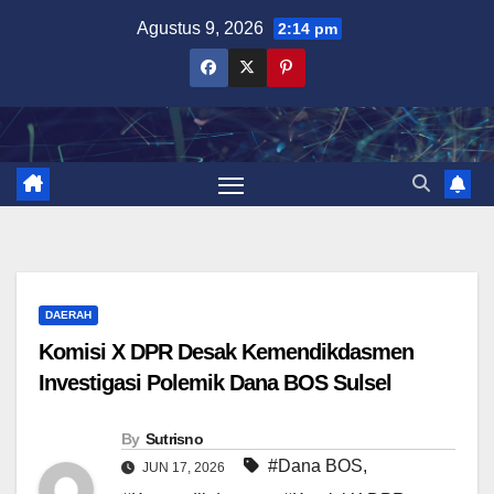
Skip
Agustus 9, 2026
2:14 pm
to
content
DAERAH
Komisi X DPR Desak Kemendikdasmen
Investigasi Polemik Dana BOS Sulsel
By
Sutrisno
#Dana BOS
,
JUN 17, 2026