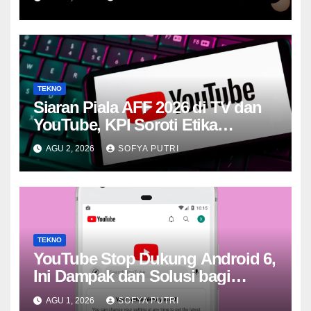
Greenland
TEKNO
Siaran Piala AFF 2026 di TV dan
YouTube, KPI Soroti Etika
Multiplatform
AGU 2, 2026
SOFYA PUTRI
TEKNO
YouTube Stop Dukung Android 6,
Ini Dampak dan Solusi bagi
Pengguna
AGU 1, 2026
SOFYA PUTRI