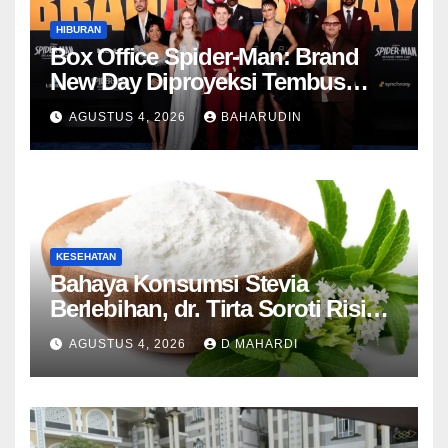
HIBURAN
Box Office Spider-Man: Brand
New Day Diproyeksi Tembus
Rp7,7 Triliun Global
AGUSTUS 4, 2026
BAHARUDIN
KESEHATAN
Bahaya Konsumsi Stevia
Berlebihan, dr. Tirta Soroti Risiko
Resistensi Insulin
AGUSTUS 4, 2026
D MAHARDI