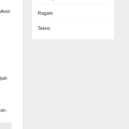
Mesir
Ragam
Tekno
ijah
an.