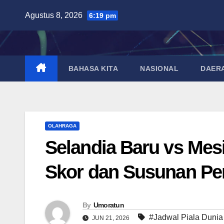
Skip
Agustus 8, 2026
6:19 pm
to
content
BAHASA KITA
NASIONAL
DAER
OLAHRAGA
Selandia Baru vs Mesir
Skor dan Susunan P
By
Umoratun
#Jadwal Piala Dunia
JUN 21, 2026