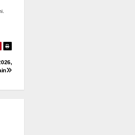
i.
2026,
ain