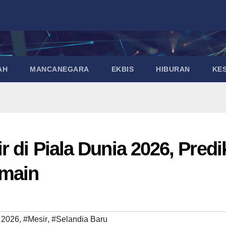
AH
MANCANEGARA
EKBIS
HIBURAN
KE
 di Piala Dunia 2026, Predi
emain
 2026
,
#Mesir
,
#Selandia Baru