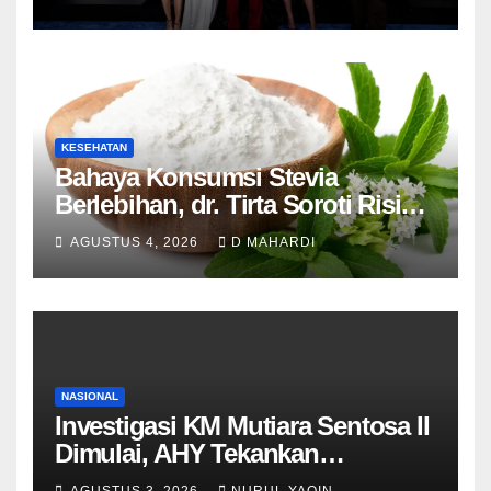
KESEHATAN
Bahaya Konsumsi Stevia
Berlebihan, dr. Tirta Soroti Risiko
Resistensi Insulin
AGUSTUS 4, 2026
D MAHARDI
NASIONAL
Investigasi KM Mutiara Sentosa II
Dimulai, AHY Tekankan
Keselamatan Kapal
AGUSTUS 3, 2026
NURUL YAQIN