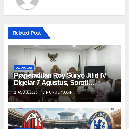
Related Post
OLAHRAGA
Praperadilan Roy Suryo Jilid IV
Digelar 7 Agustus, Soroti
Pencekalan
AGU 3, 2026
NURUL YAQIN