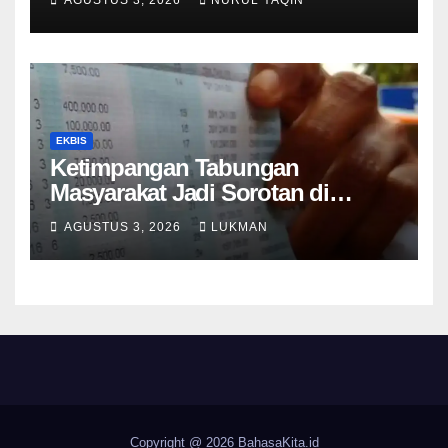
EKBIS
Ketimpangan Tabungan
Masyarakat Jadi Sorotan di
Tengah Perlambatan DPK 2026
AGUSTUS 3, 2026
LUKMAN
Copyright @ 2026
BahasaKita.id