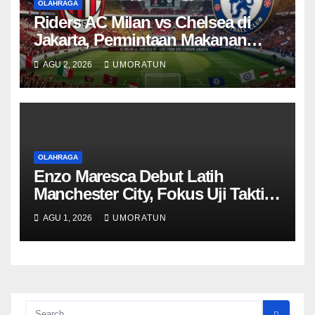
OLAHRAGA
Riders AC Milan vs Chelsea di
Jakarta, Permintaan Makanan
Klub Ternyata Berbeda
AGU 2, 2026
UMORATUN
OLAHRAGA
Enzo Maresca Debut Latih
Manchester City, Fokus Uji Taktik
saat Lawan Inter
AGU 1, 2026
UMORATUN