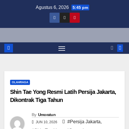
Skip
Agustus 6, 2026
5:45 pm
to
content
OLAHRAGA
Shin Tae Yong Resmi Latih Persija Jakarta,
Dikontrak Tiga Tahun
By
Umoratun
#Persija Jakarta
,
JUN 10, 2026