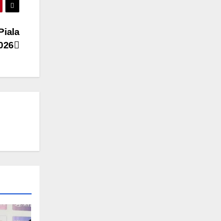
Piala
026