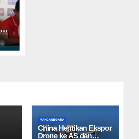
s
olos
F
MANCANEGARA
China Hentikan Ekspor
Drone ke AS dan