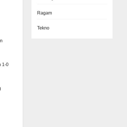
Ragam
Tekno
an
 1-0
g