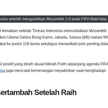
 dunia setelah mengalahkan Mozambik 1-0 pada FIFA Matchday
i kenaikan setelah Timnas Indonesia menundukkan Mozambik
dion Utama Gelora Bung Karno, Jakarta, Selasa (9/6) malam WI
gkat ke posisi 118 dunia sekaligus menambah poin penting dal
 positif yang diraih skuad Merah Putih sepanjang agenda FIF
sia
juga mencatat kemenangan meyakinkan saat menghadapi
Bertambah Setelah Raih