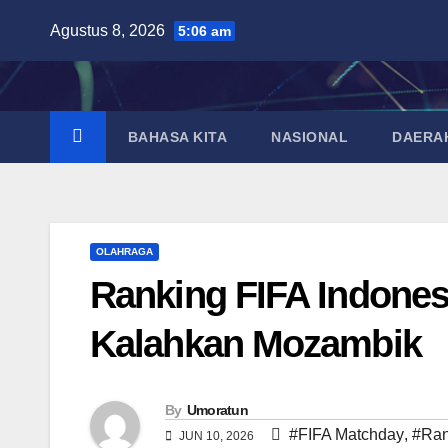
Skip
Agustus 8, 2026
5:06 am
to
content
BAHASA KITA
NASIONAL
DAERA
OLAHRAGA
Ranking FIFA Indonesi
Kalahkan Mozambik
By
Umoratun
#FIFA Matchday
,
#Ran
JUN 10, 2026