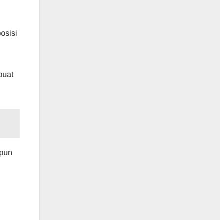
osisi
buat
upun