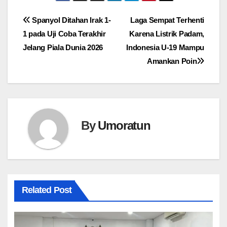
Navigasi
Spanyol Ditahan Irak 1-
Laga Sempat Terhenti
1 pada Uji Coba Terakhir
Karena Listrik Padam,
pos
Jelang Piala Dunia 2026
Indonesia U-19 Mampu
Amankan Poin
By
Umoratun
Related Post