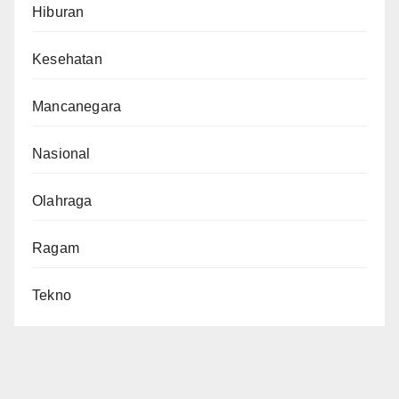
Hiburan
Kesehatan
Mancanegara
Nasional
Olahraga
Ragam
Tekno