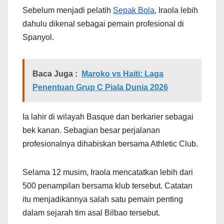
Sebelum menjadi pelatih
Sepak Bola
, Iraola lebih
dahulu dikenal sebagai pemain profesional di
Spanyol.
Baca Juga :
Maroko vs Haiti: Laga
Penentuan Grup C Piala Dunia 2026
Ia lahir di wilayah Basque dan berkarier sebagai
bek kanan. Sebagian besar perjalanan
profesionalnya dihabiskan bersama Athletic Club.
Selama 12 musim, Iraola mencatatkan lebih dari
500 penampilan bersama klub tersebut. Catatan
itu menjadikannya salah satu pemain penting
dalam sejarah tim asal Bilbao tersebut.