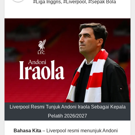
#Liga Inggris
,
#Liverpool
,
#Sepak Bola
Liverpool Resmi Tunjuk Andoni Iraola Sebagai Kepala
Pelatih 2026/2027
Bahasa Kita
– Liverpool resmi menunjuk Andoni