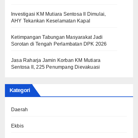
Investigasi KM Mutiara Sentosa II Dimulai,
AHY Tekankan Keselamatan Kapal
Ketimpangan Tabungan Masyarakat Jadi
Sorotan di Tengah Perlambatan DPK 2026
Jasa Raharja Jamin Korban KM Mutiara
Sentosa II, 225 Penumpang Dievakuasi
Kategori
Daerah
Ekbis