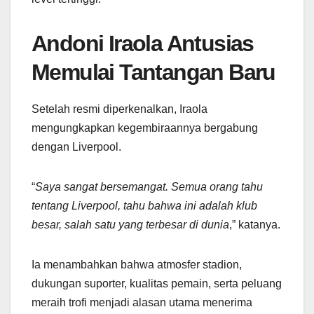
Andoni Iraola Antusias
Memulai Tantangan Baru
Setelah resmi diperkenalkan, Iraola
mengungkapkan kegembiraannya bergabung
dengan Liverpool.
“
Saya sangat bersemangat. Semua orang tahu
tentang Liverpool, tahu bahwa ini adalah klub
besar, salah satu yang terbesar di dunia
,” katanya.
Ia menambahkan bahwa atmosfer stadion,
dukungan suporter, kualitas pemain, serta peluang
meraih trofi menjadi alasan utama menerima