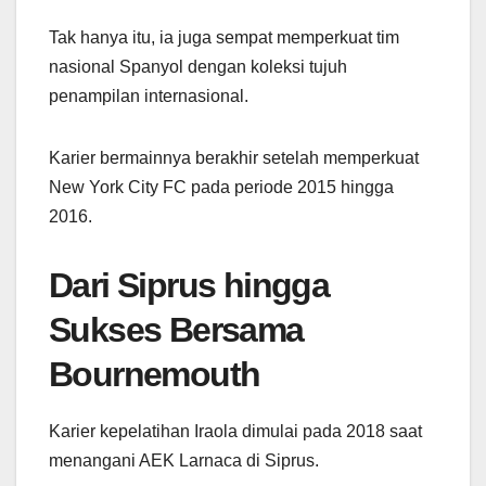
Tak hanya itu, ia juga sempat memperkuat tim
nasional Spanyol dengan koleksi tujuh
penampilan internasional.
Karier bermainnya berakhir setelah memperkuat
New York City FC pada periode 2015 hingga
2016.
Dari Siprus hingga
Sukses Bersama
Bournemouth
Karier kepelatihan Iraola dimulai pada 2018 saat
menangani AEK Larnaca di Siprus.