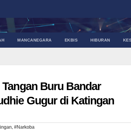
AH
MANCANEGARA
EKBIS
HIBURAN
KE
n Tangan Buru Bandar
udhie Gugur di Katingan
ingan
,
#Narkoba