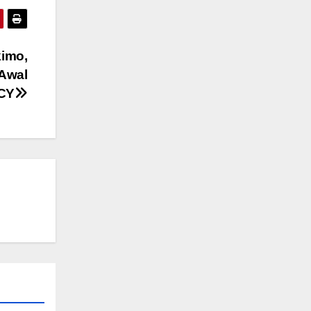
imo,
Awal
CY