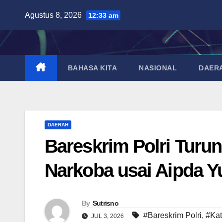
Skip
Agustus 8, 2026
12:33 am
to
content
BAHASA KITA
NASIONAL
DAER
DAERAH
Bareskrim Polri Turu
Narkoba usai Aipda Y
By
Sutrisno
#Bareskrim Polri
,
#Kat
JUL 3, 2026