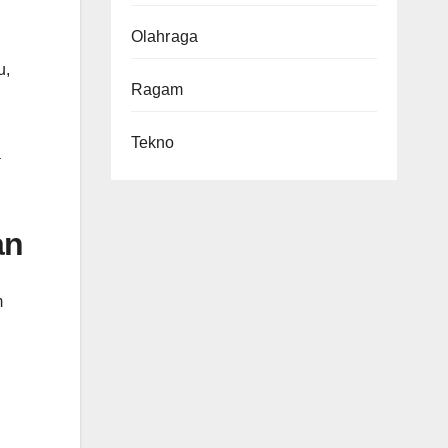
Olahraga
u,
Ragam
Tekno
a
an
m