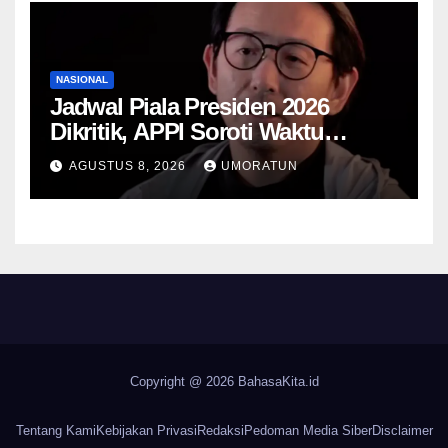
NASIONAL
Jadwal Piala Presiden 2026
Dikritik, APPI Soroti Waktu
Pemulihan Pemain Hanya Satu
AGUSTUS 8, 2026
UMORATUN
Hari
Copyright @ 2026
BahasaKita.id
Tentang Kami
Kebijakan Privasi
Redaksi
Pedoman Media Siber
Disclaimer