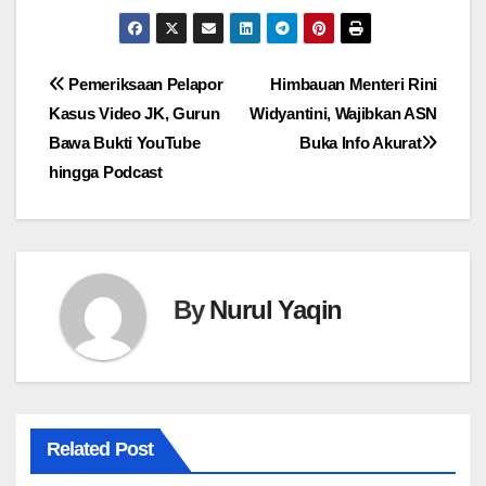
Navigasi
Pemeriksaan Pelapor
Himbauan Menteri Rini
Kasus Video JK, Gurun
Widyantini, Wajibkan ASN
pos
Bawa Bukti YouTube
Buka Info Akurat
hingga Podcast
By
Nurul Yaqin
Related Post