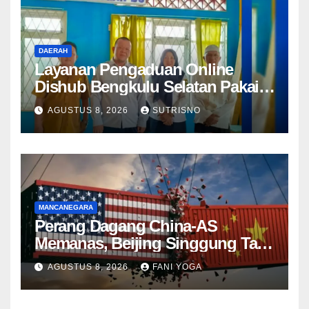
DAERAH
Layanan Pengaduan Online
Dishub Bengkulu Selatan Pakai
QR Code untuk Lapor Rambu
AGUSTUS 8, 2026
SUTRISNO
Rusak hingga Parkir Liar
MANCANEGARA
Perang Dagang China-AS
Memanas, Beijing Singgung Tarif
Trump dan Penyelidikan
AGUSTUS 8, 2026
FANI YOGA
Keamanan Nasional