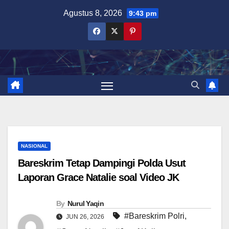
Skip
Agustus 8, 2026
9:43 pm
to
content
NASIONAL
Bareskrim Tetap Dampingi Polda Usut
Laporan Grace Natalie soal Video JK
By
Nurul Yaqin
#Bareskrim Polri
,
JUN 26, 2026