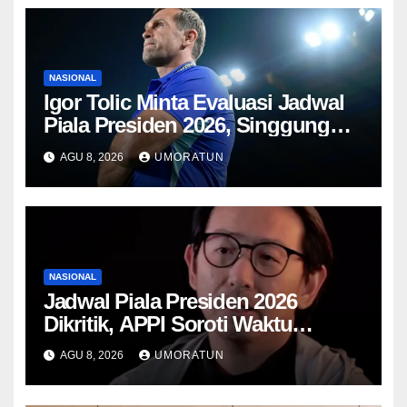
NASIONAL
Igor Tolic Minta Evaluasi Jadwal
Piala Presiden 2026, Singgung
Aturan FIFA soal Recovery 72
AGU 8, 2026
UMORATUN
Jam
NASIONAL
Jadwal Piala Presiden 2026
Dikritik, APPI Soroti Waktu
Pemulihan Pemain Hanya Satu
AGU 8, 2026
UMORATUN
Hari