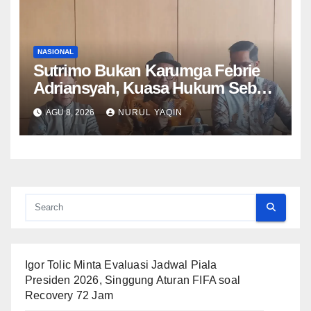
NASIONAL
Sutrimo Bukan Karumga Febrie
Adriansyah, Kuasa Hukum Sebut
Hanya Menjaga Rumah Kosong
AGU 8, 2026
NURUL YAQIN
Igor Tolic Minta Evaluasi Jadwal Piala
Presiden 2026, Singgung Aturan FIFA soal
Recovery 72 Jam