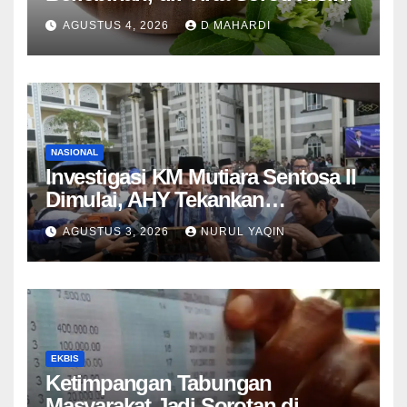
Resistensi Insulin
AGUSTUS 4, 2026
D MAHARDI
NASIONAL
Investigasi KM Mutiara Sentosa II
Dimulai, AHY Tekankan
Keselamatan Kapal
AGUSTUS 3, 2026
NURUL YAQIN
EKBIS
Ketimpangan Tabungan
Masyarakat Jadi Sorotan di