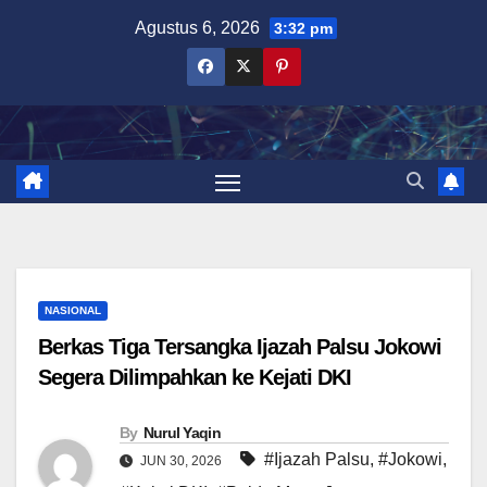
Skip
Agustus 6, 2026
3:32 pm
to
content
NASIONAL
Berkas Tiga Tersangka Ijazah Palsu Jokowi
Segera Dilimpahkan ke Kejati DKI
By
Nurul Yaqin
#Ijazah Palsu
,
#Jokowi
,
JUN 30, 2026