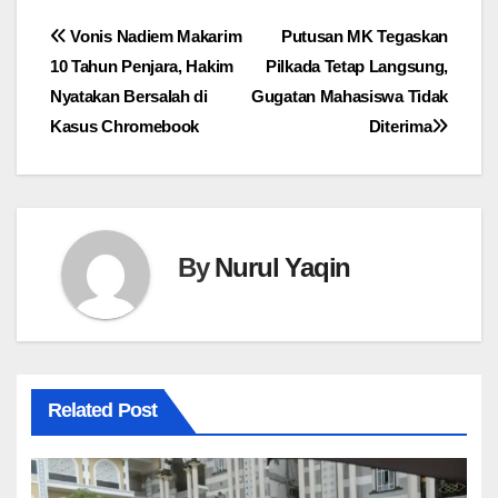
Navigasi
Vonis Nadiem Makarim
Putusan MK Tegaskan
10 Tahun Penjara, Hakim
Pilkada Tetap Langsung,
pos
Nyatakan Bersalah di
Gugatan Mahasiswa Tidak
Kasus Chromebook
Diterima
By
Nurul Yaqin
Related Post