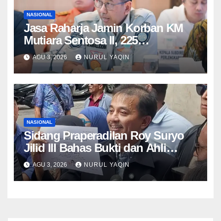
NASIONAL
Jasa Raharja Jamin Korban KM
Mutiara Sentosa II, 225
Penumpang Dievakuasi
AGU 3, 2026
NURUL YAQIN
NASIONAL
Sidang Praperadilan Roy Suryo
Jilid III Bahas Bukti dan Ahli
Polda
AGU 3, 2026
NURUL YAQIN