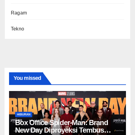
Ragam
Tekno
You missed
HIBURAN
Box Office Spider-Man: Brand
New Day Diproyeksi Tembus