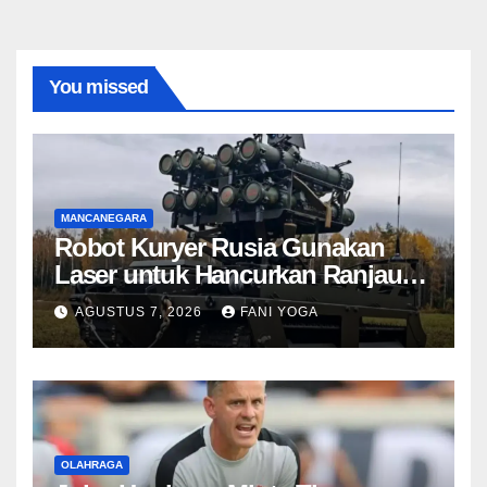
You missed
MANCANEGARA
Robot Kuryer Rusia Gunakan
Laser untuk Hancurkan Ranjau
dari Jarak Ratusan Meter Tanpa
AGUSTUS 7, 2026
FANI YOGA
Ledakan
OLAHRAGA