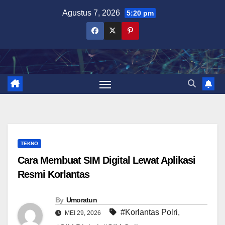
Skip
Agustus 7, 2026
5:20 pm
to
content
TEKNO
Cara Membuat SIM Digital Lewat Aplikasi
Resmi Korlantas
By
Umoratun
#Korlantas Polri
,
MEI 29, 2026