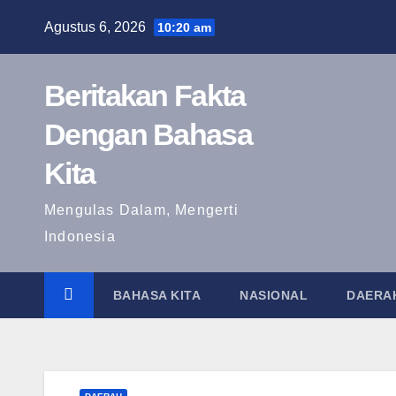
Skip
Agustus 6, 2026
10:20 am
to
content
Beritakan Fakta
Dengan Bahasa
Kita
Mengulas Dalam, Mengerti
Indonesia
BAHASA KITA
NASIONAL
DAERA