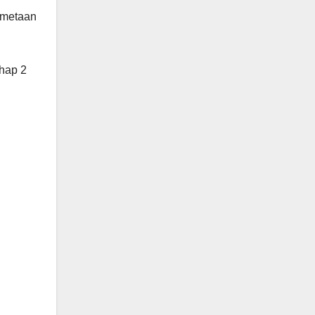
emetaan
hap 2