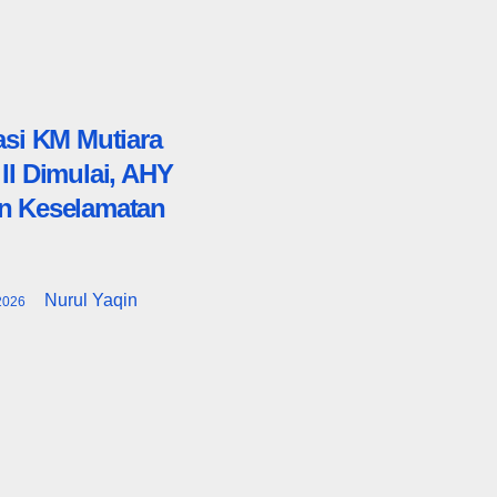
asi KM Mutiara
II Dimulai, AHY
n Keselamatan
Nurul Yaqin
2026