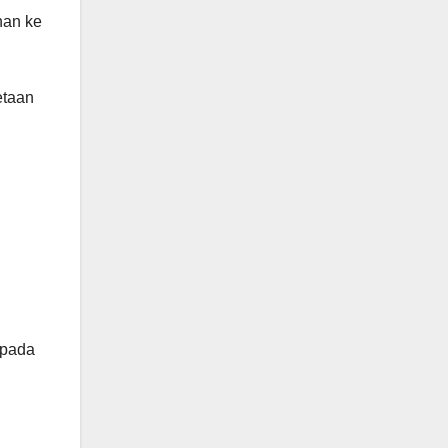
han ke
etaan
 pada