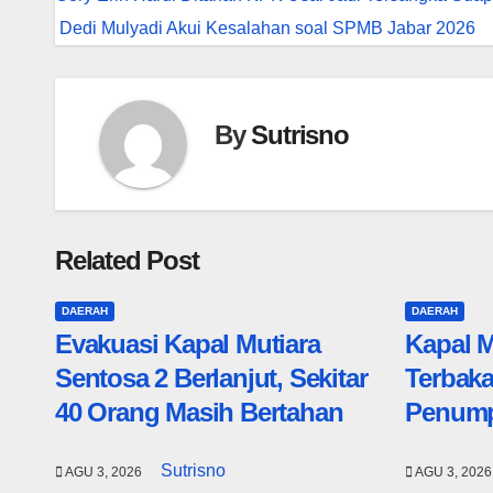
pos
Dedi Mulyadi Akui Kesalahan soal SPMB Jabar 2026
By
Sutrisno
Related Post
DAERAH
DAERAH
Evakuasi Kapal Mutiara
Kapal M
Sentosa 2 Berlanjut, Sekitar
Terbaka
40 Orang Masih Bertahan
Penump
Sutrisno
AGU 3, 2026
AGU 3, 202