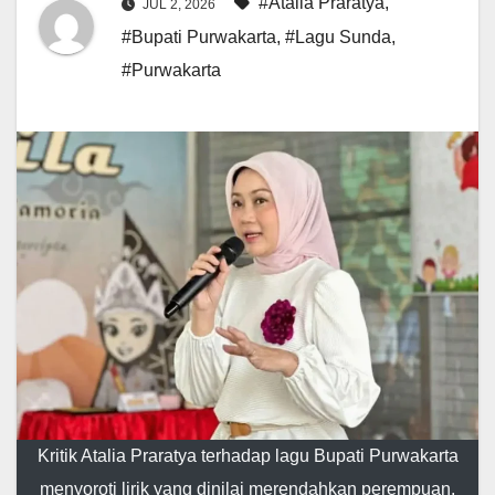
#Atalia Praratya
,
JUL 2, 2026
#Bupati Purwakarta
,
#Lagu Sunda
,
#Purwakarta
Kritik Atalia Praratya terhadap lagu Bupati Purwakarta
menyoroti lirik yang dinilai merendahkan perempuan.