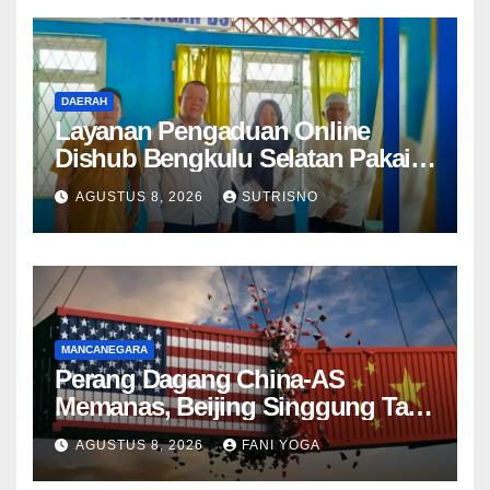
DAERAH
Layanan Pengaduan Online
Dishub Bengkulu Selatan Pakai
QR Code untuk Lapor Rambu
AGUSTUS 8, 2026
SUTRISNO
Rusak hingga Parkir Liar
MANCANEGARA
Perang Dagang China-AS
Memanas, Beijing Singgung Tarif
Trump dan Penyelidikan
AGUSTUS 8, 2026
FANI YOGA
Keamanan Nasional