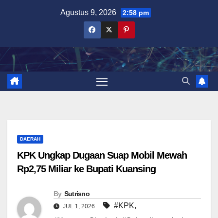
Skip
Agustus 9, 2026
2:58 pm
to
content
DAERAH
KPK Ungkap Dugaan Suap Mobil Mewah
Rp2,75 Miliar ke Bupati Kuansing
By
Sutrisno
#KPK
,
JUL 1, 2026