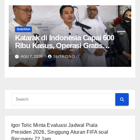
DAERAH
Katarak di Indonesia Capai 600
Ribu Kasus, Operasi Gratis
Targetkan 500 Pasien di
AGU 7, 2026
SUTRISNO
Purwokerto
Igor Tolic Minta Evaluasi Jadwal Piala
Presiden 2026, Singgung Aturan FIFA soal
Recovery 72 Jam