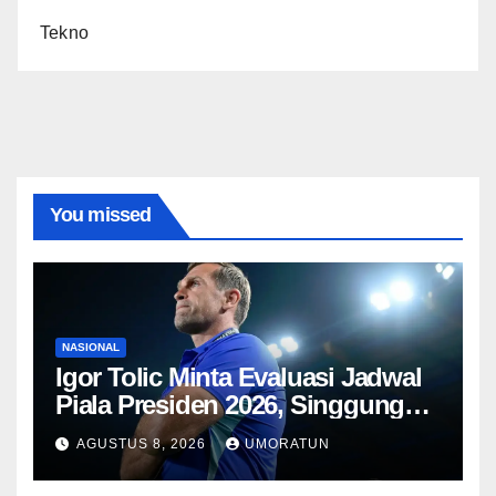
Tekno
You missed
NASIONAL
Igor Tolic Minta Evaluasi Jadwal
Piala Presiden 2026, Singgung
Aturan FIFA soal Recovery 72
AGUSTUS 8, 2026
UMORATUN
Jam