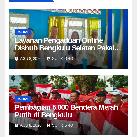
DAERAH
Layanan Pengaduan Online
Dishub Bengkulu Selatan Pakai
QR Code untuk Lapor Rambu
AGU 8, 2026
SUTRISNO
Rusak hingga Parkir Liar
DAERAH
Pembagian 5.000 Bendera Merah
Putih di Bengkulu
AGU 8, 2026
SUTRISNO