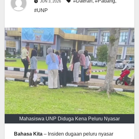
#Daerah
,
#Padang
,
JUN 3, 2026
#UNP
Mahasiswa UNP Diduga Kena Peluru Nyasar
Bahasa Kita
– Insiden dugaan peluru nyasar