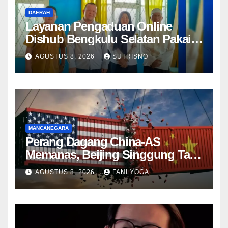
DAERAH
Layanan Pengaduan Online
Dishub Bengkulu Selatan Pakai
QR Code untuk Lapor Rambu
AGUSTUS 8, 2026
SUTRISNO
Rusak hingga Parkir Liar
MANCANEGARA
Perang Dagang China-AS
Memanas, Beijing Singgung Tarif
Trump dan Penyelidikan
AGUSTUS 8, 2026
FANI YOGA
Keamanan Nasional