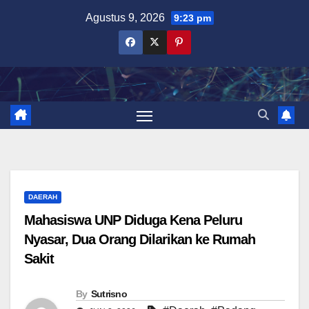
Skip
Agustus 9, 2026
9:23 pm
to
content
DAERAH
Mahasiswa UNP Diduga Kena Peluru
Nyasar, Dua Orang Dilarikan ke Rumah
Sakit
By
Sutrisno