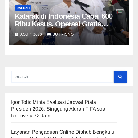
DAERAH
Katarak di Indonesia Capai 600
Ribu Kasus, Operasi Gratis
Targetkan 500 Pasien di
AGU 7, 2026
SUTRISNO
Purwokerto
Igor Tolic Minta Evaluasi Jadwal Piala
Presiden 2026, Singgung Aturan FIFA soal
Recovery 72 Jam
Layanan Pengaduan Online Dishub Bengkulu