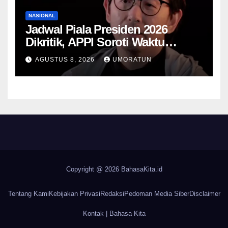
NASIONAL
Jadwal Piala Presiden 2026
Dikritik, APPI Soroti Waktu
Pemulihan Pemain Hanya Satu
AGUSTUS 8, 2026
UMORATUN
Hari
Copyright @ 2026
BahasaKita.id
Tentang Kami
Kebijakan Privasi
Redaksi
Pedoman Media Siber
Disclaimer
Kontak | Bahasa Kita