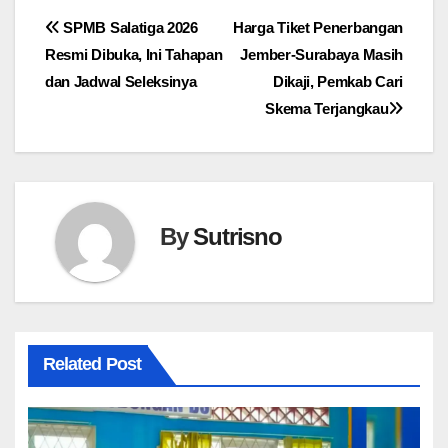
Navigasi
SPMB Salatiga 2026
Harga Tiket Penerbangan
Resmi Dibuka, Ini Tahapan
Jember-Surabaya Masih
pos
dan Jadwal Seleksinya
Dikaji, Pemkab Cari
Skema Terjangkau
By
Sutrisno
Related Post