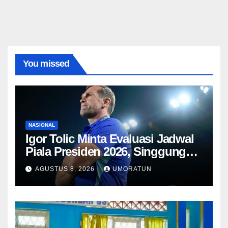
You missed
NASIONAL
Igor Tolic Minta Evaluasi Jadwal
Piala Presiden 2026, Singgung
Aturan FIFA soal Recovery 72
AGUSTUS 8, 2026
UMORATUN
Jam