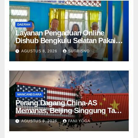
DAERAH
Layanan Pengaduan Online
Dishub Bengkulu Selatan Pakai
QR Code untuk Lapor Rambu
AGUSTUS 8, 2026
SUTRISNO
Rusak hingga Parkir Liar
MANCANEGARA
Perang Dagang China-AS
Memanas, Beijing Singgung Tarif
Trump dan Penyelidikan
AGUSTUS 8, 2026
FANI YOGA
Keamanan Nasional