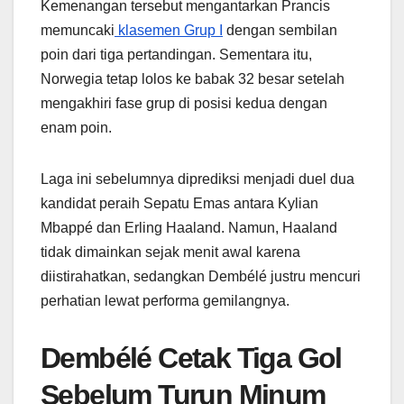
Kemenangan tersebut mengantarkan Prancis
memuncaki
klasemen Grup I
dengan sembilan
poin dari tiga pertandingan. Sementara itu,
Norwegia tetap lolos ke babak 32 besar setelah
mengakhiri fase grup di posisi kedua dengan
enam poin.
Laga ini sebelumnya diprediksi menjadi duel dua
kandidat peraih Sepatu Emas antara Kylian
Mbappé dan Erling Haaland. Namun, Haaland
tidak dimainkan sejak menit awal karena
diistirahatkan, sedangkan Dembélé justru mencuri
perhatian lewat performa gemilangnya.
Dembélé Cetak Tiga Gol
Sebelum Turun Minum