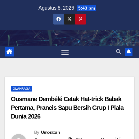
Skip
Agustus 8, 2026
5:43 pm
to
content
OLAHRAGA
Ousmane Dembélé Cetak Hat-trick Babak
Pertama, Prancis Sapu Bersih Grup I Piala
Dunia 2026
By
Umoratun