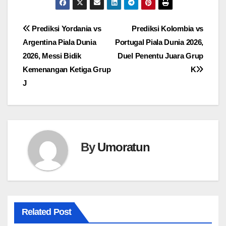
Navigasi
Prediksi Yordania vs
Prediksi Kolombia vs
Argentina Piala Dunia
Portugal Piala Dunia 2026,
pos
2026, Messi Bidik
Duel Penentu Juara Grup
Kemenangan Ketiga Grup
K
J
By
Umoratun
Related Post