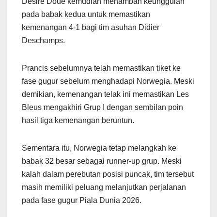
Désiré Doué kemudian menambah keunggulan
pada babak kedua untuk memastikan
kemenangan 4-1 bagi tim asuhan Didier
Deschamps.
Prancis sebelumnya telah memastikan tiket ke
fase gugur sebelum menghadapi Norwegia. Meski
demikian, kemenangan telak ini memastikan Les
Bleus mengakhiri Grup I dengan sembilan poin
hasil tiga kemenangan beruntun.
Sementara itu, Norwegia tetap melangkah ke
babak 32 besar sebagai runner-up grup. Meski
kalah dalam perebutan posisi puncak, tim tersebut
masih memiliki peluang melanjutkan perjalanan
pada fase gugur Piala Dunia 2026.