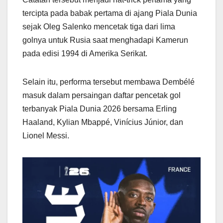
tercipta pada babak pertama di ajang Piala Dunia
sejak Oleg Salenko mencetak tiga dari lima
golnya untuk Rusia saat menghadapi Kamerun
pada edisi 1994 di Amerika Serikat.
Selain itu, performa tersebut membawa Dembélé
masuk dalam persaingan daftar pencetak gol
terbanyak Piala Dunia 2026 bersama Erling
Haaland, Kylian Mbappé, Vinícius Júnior, dan
Lionel Messi.