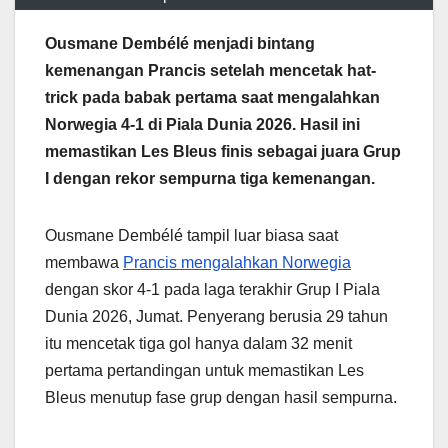
Ousmane Dembélé menjadi bintang
kemenangan Prancis setelah mencetak hat-
trick pada babak pertama saat mengalahkan
Norwegia 4-1 di Piala Dunia 2026. Hasil ini
memastikan Les Bleus finis sebagai juara Grup
I dengan rekor sempurna tiga kemenangan.
Ousmane Dembélé tampil luar biasa saat
membawa
Prancis mengalahkan Norwegia
dengan skor 4-1 pada laga terakhir Grup I Piala
Dunia 2026, Jumat. Penyerang berusia 29 tahun
itu mencetak tiga gol hanya dalam 32 menit
pertama pertandingan untuk memastikan Les
Bleus menutup fase grup dengan hasil sempurna.