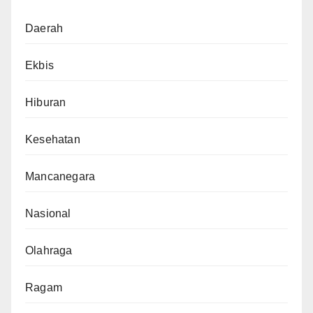
Daerah
Ekbis
Hiburan
Kesehatan
Mancanegara
Nasional
Olahraga
Ragam