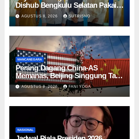
Dishub Bengkulu Selatan Pakai
QR Code untuk Lapor Rambu
AGUSTUS 8, 2026
SUTRISNO
Rusak hingga Parkir Liar
MANCANEGARA
Perang Dagang China-AS
Memanas, Beijing Singgung Tarif
Trump dan Penyelidikan
AGUSTUS 8, 2026
FANI YOGA
Keamanan Nasional
NASIONAL
Jadwal Piala Presiden 2026