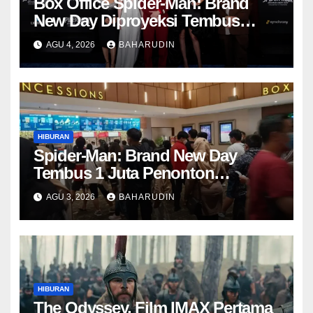
Box Office Spider-Man: Brand
New Day Diproyeksi Tembus
Rp7,7 Triliun Global
AGU 4, 2026
BAHARUDIN
HIBURAN
Spider-Man: Brand New Day
Tembus 1 Juta Penonton
Indonesia dalam 2 Hari
AGU 3, 2026
BAHARUDIN
HIBURAN
The Odyssey, Film IMAX Pertama