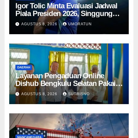
Igor Tolic Minta Evaluasi Jadwal
Piala Presiden 2026, Singgung
Aturan FIFA soal Recovery 72
AGUSTUS 8, 2026
UMORATUN
Jam
DAERAH
Layanan Pengaduan Online
Dishub Bengkulu Selatan Pakai
QR Code untuk Lapor Rambu
AGUSTUS 8, 2026
SUTRISNO
Rusak hingga Parkir Liar
MANCANEGARA