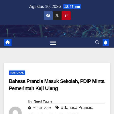
Skip
Agustus 10, 2026
12:47 pm
to
content
NASIONAL
Bahasa Prancis Masuk Sekolah, PDIP Minta
Pemerintah Kaji Ulang
By
Nurul Yaqin
#Bahasa Prancis
,
MEI 31, 2026