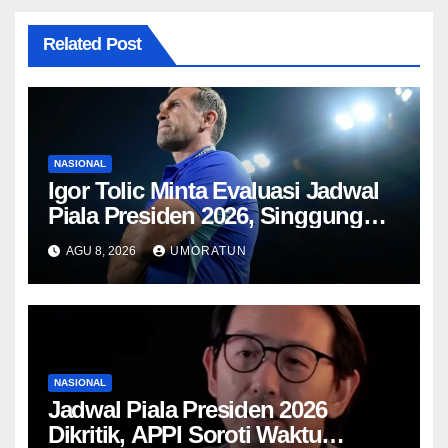
Related Post
NASIONAL
Igor Tolic Minta Evaluasi Jadwal
Piala Presiden 2026, Singgung
Aturan FIFA soal Recovery 72
AGU 8, 2026
UMORATUN
Jam
NASIONAL
Jadwal Piala Presiden 2026
Dikritik, APPI Soroti Waktu