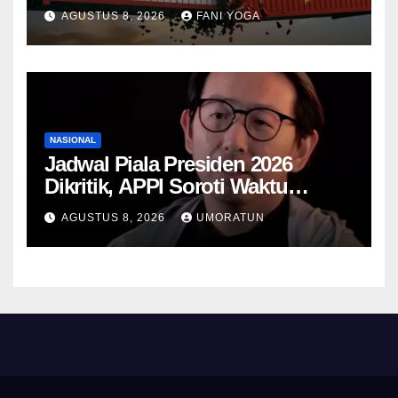
Trump dan Penyelidikan
AGUSTUS 8, 2026
FANI YOGA
Keamanan Nasional
NASIONAL
Jadwal Piala Presiden 2026
Dikritik, APPI Soroti Waktu
Pemulihan Pemain Hanya Satu
AGUSTUS 8, 2026
UMORATUN
Hari