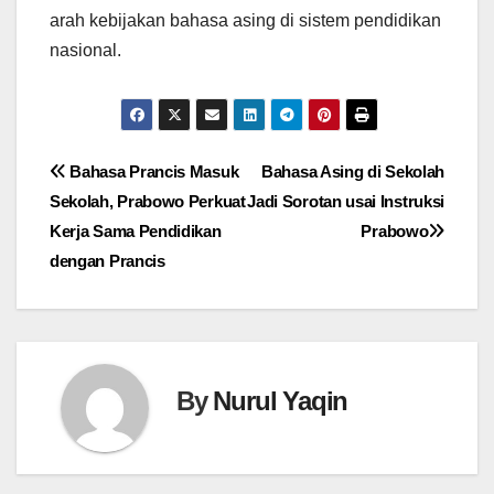
arah kebijakan bahasa asing di sistem pendidikan
nasional.
Navigasi
Bahasa Prancis Masuk
Bahasa Asing di Sekolah
Sekolah, Prabowo Perkuat
Jadi Sorotan usai Instruksi
pos
Kerja Sama Pendidikan
Prabowo
dengan Prancis
By
Nurul Yaqin