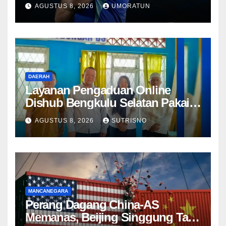
Aturan FIFA soal Recovery 72
AGUSTUS 8, 2026
UMORATUN
Jam
DAERAH
Layanan Pengaduan Online
Dishub Bengkulu Selatan Pakai
QR Code untuk Lapor Rambu
AGUSTUS 8, 2026
SUTRISNO
Rusak hingga Parkir Liar
MANCANEGARA
Perang Dagang China-AS
Memanas, Beijing Singgung Tarif