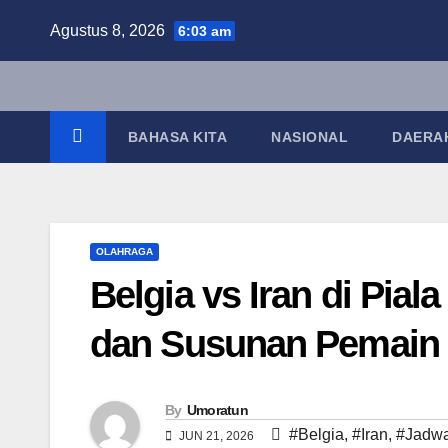
Skip
Agustus 8, 2026
6:03 am
to
content
BAHASA KITA
NASIONAL
DAERA
OLAHRAGA
Belgia vs Iran di Pial
dan Susunan Pemain
By
Umoratun
#Belgia
,
#Iran
,
#Jadwa
JUN 21, 2026