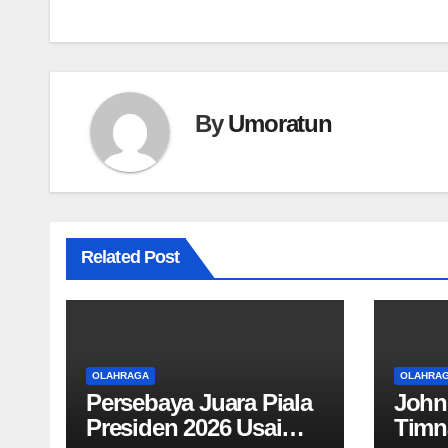
By
Umoratun
Related Post
OLAHRAGA
OLAHRA
Persebaya Juara Piala
John
Presiden 2026 Usai
Timn