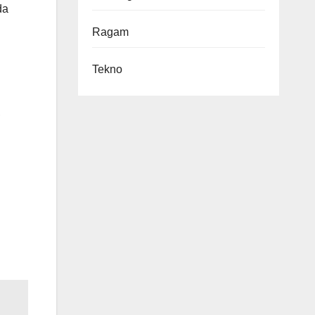
da
Ragam
Tekno
,