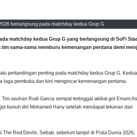
ia 2026 berlangsung pada matchday kedua Grup G
ji pada matchday kedua Grup G yang berlangsung di SoFi Sta
edua tim sama-sama memburu kemenangan perdana demi men
 satu pertandingan penting pada matchday kedua Grup G. Kedua
da laga pembuka dan kini mengincar kemenangan pertama.
. Tim asuhan Rudi Garcia sempat tertinggal akibat gol Emam A
ol bunuh diri Mohamed Hany setelah mendapat tekanan dari
The Red Devils. Sebab, sebelum tampil di Piala Dunia 2026,