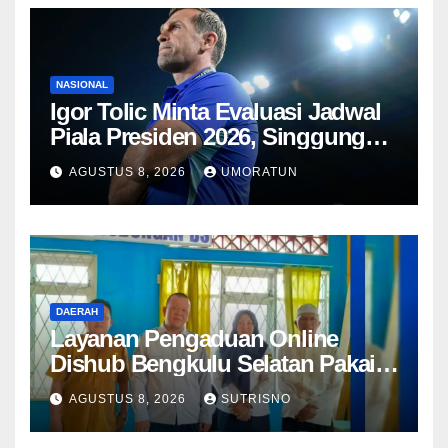
NASIONAL
Igor Tolic Minta Evaluasi Jadwal
Piala Presiden 2026, Singgung
Aturan FIFA soal Recovery 72
AGUSTUS 8, 2026
UMORATUN
Jam
DAERAH
Layanan Pengaduan Online
Dishub Bengkulu Selatan Pakai
QR Code untuk Lapor Rambu
AGUSTUS 8, 2026
SUTRISNO
Rusak hingga Parkir Liar