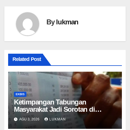
By
lukman
Related Post
EKBIS
Ketimpangan Tabungan
Masyarakat Jadi Sorotan di
Tengah Perlambatan DPK 2026
AGU 3, 2026
LUKMAN