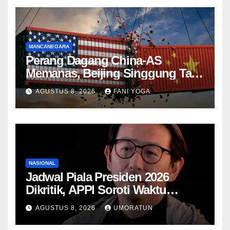
MANCANEGARA
Perang Dagang China-AS
Memanas, Beijing Singgung Tarif
Trump dan Penyelidikan
AGUSTUS 8, 2026
FANI YOGA
Keamanan Nasional
NASIONAL
Jadwal Piala Presiden 2026
Dikritik, APPI Soroti Waktu
Pemulihan Pemain Hanya Satu
AGUSTUS 8, 2026
UMORATUN
Hari