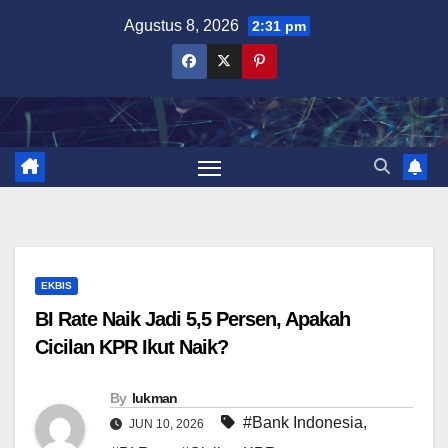
Skip
Agustus 8, 2026
2:31 pm
to
content
EKBIS
BI Rate Naik Jadi 5,5 Persen, Apakah
Cicilan KPR Ikut Naik?
By
lukman
#Bank Indonesia
,
JUN 10, 2026