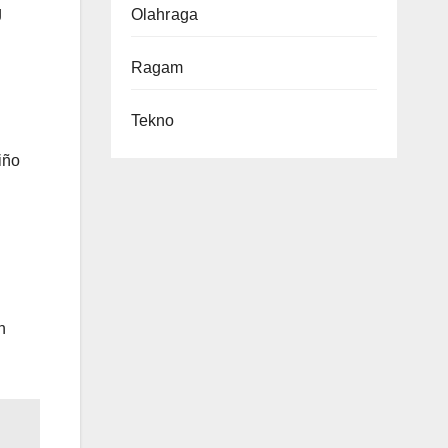
g
Olahraga
Ragam
Tekno
iño
n