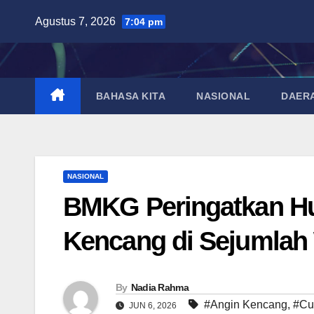
Skip
Agustus 7, 2026
7:04 pm
to
content
BAHASA KITA
NASIONAL
DAER
NASIONAL
BMKG Peringatkan Hu
Kencang di Sejumlah
By
Nadia Rahma
#Angin Kencang
,
#Cu
JUN 6, 2026