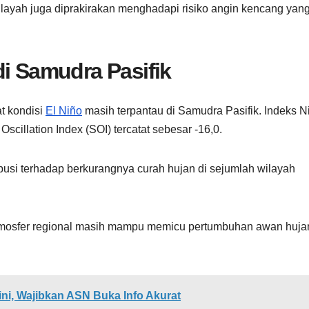
wilayah juga diprakirakan menghadapi risiko angin kencang yan
di Samudra Pasifik
t kondisi
El Niño
masih terpantau di Samudra Pasifik. Indeks N
cillation Index (SOI) tercatat sebesar -16,0.
busi terhadap berkurangnya curah hujan di sejumlah wilayah
tmosfer regional masih mampu memicu pertumbuhan awan huja
ni, Wajibkan ASN Buka Info Akurat