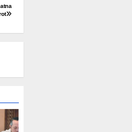
atna
rot