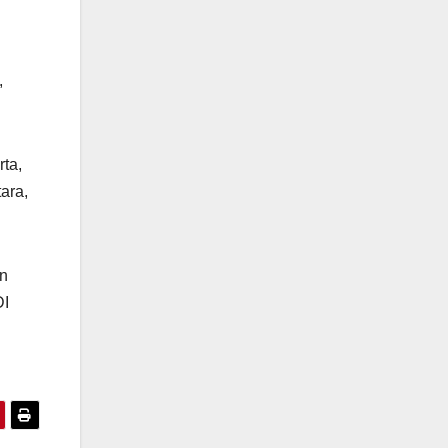
,
ta,
ara,
in
DI