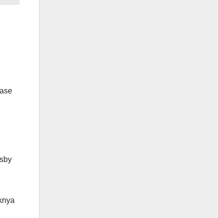
fase
ssby
knya