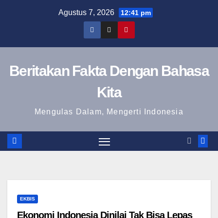
Skip
Agustus 7, 2026
12:41 pm
to
content
Beritakan Fakta Dengan Bahasa
Kita
Mengulas Dalam, Mengerti Indonesia
EKBIS
Ekonomi Indonesia Dinilai Tak Bisa Lepas