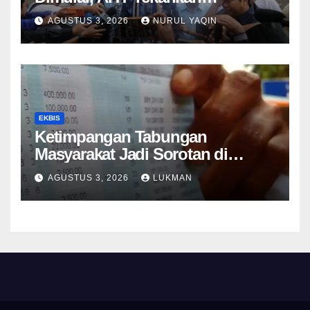
Keselamatan Kapal
AGUSTUS 3, 2026
NURUL YAQIN
EKBIS
Ketimpangan Tabungan
Masyarakat Jadi Sorotan di
Tengah Perlambatan DPK 2026
AGUSTUS 3, 2026
LUKMAN