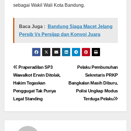
sebagai Wakil Wali Kota Bandung.
Baca Juga :
Bandung Siaga Macet Jelang
Persib Vs Persijap dan Konvoi Juara
Navigasi
Praperadilan SP3
Pelaku Pembunuhan
Wawalkot Erwin Ditolak,
Sekretaris PRKP
pos
Hakim Tegaskan
Bangkalan Masih Diburu,
Penggugat Tak Punya
Polisi Ungkap Modus
Legal Standing
Terduga Pelaku