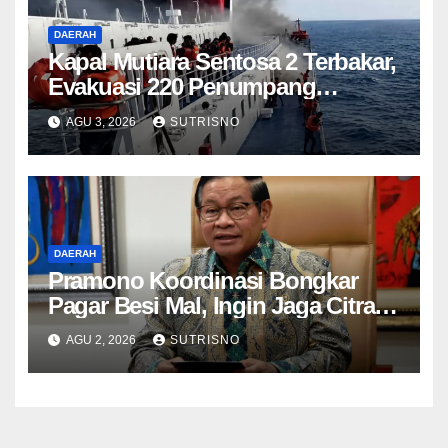
DAERAH
Kapal Mutiara Sentosa 2 Terbakar,
Evakuasi 220 Penumpang
Berlangsung
AGU 3, 2026
SUTRISNO
DAERAH
Pramono Koordinasi Bongkar
Pagar Besi Mal, Ingin Jaga Citra
Jakarta Tetap Aman
AGU 2, 2026
SUTRISNO