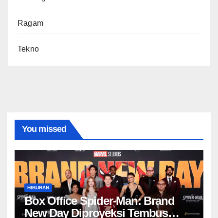
Ragam
Tekno
You missed
HIBURAN
Box Office Spider-Man: Brand
New Day Diproyeksi Tembus