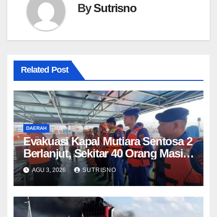
By
Sutrisno
Related Post
DAERAH
Evakuasi Kapal Mutiara Sentosa 2
Berlanjut, Sekitar 40 Orang Masih
Bertahan
AGU 3, 2026
SUTRISNO