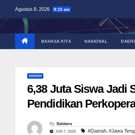
Skip
Agustus 8, 2026
9:15 am
to
content
BAHASA KITA
NASIONAL
DAER
DAERAH
6,38 Juta Siswa Jadi 
Pendidikan Perkopera
By
Sutrisno
#Daerah
,
#Jawa Teng
JUN 7, 2026