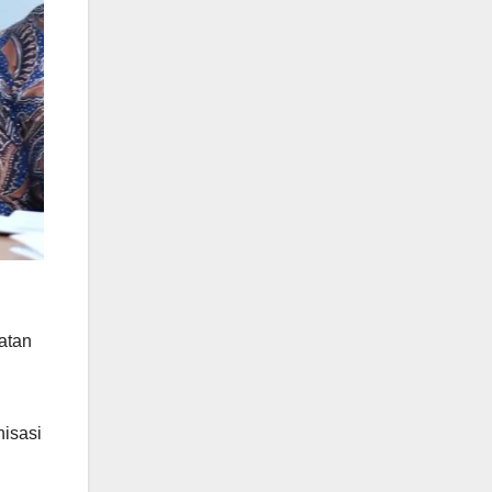
atan
isasi