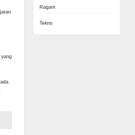
Ragam
jaran
Tekno
i yang
pada
m