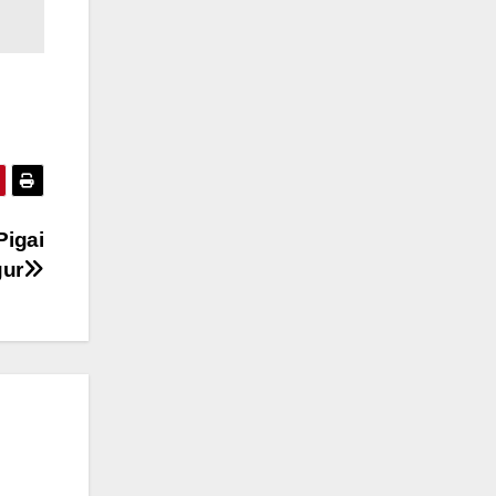
Pigai
gur