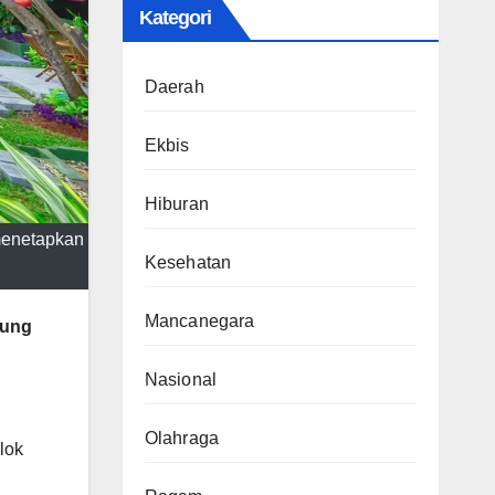
Kategori
Daerah
Ekbis
Hiburan
menetapkan
Kesehatan
Mancanegara
Bung
Nasional
Olahraga
lok