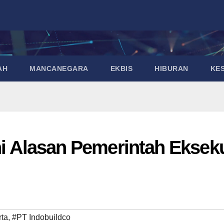
AH
MANCANEGARA
EKBIS
HIBURAN
KE
ni Alasan Pemerintah Eksek
rta
,
#PT Indobuildco