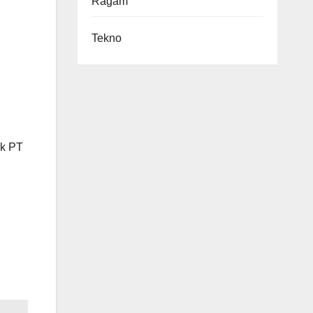
Ragam
Tekno
ik PT