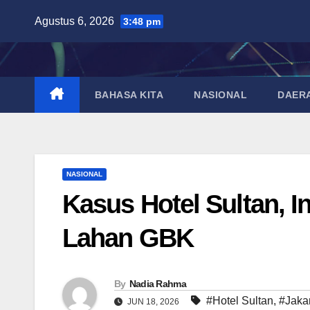
Skip
Agustus 6, 2026
3:48 pm
to
content
BAHASA KITA
NASIONAL
DAER
NASIONAL
Kasus Hotel Sultan, I
Lahan GBK
By
Nadia Rahma
#Hotel Sultan
,
#Jaka
JUN 18, 2026