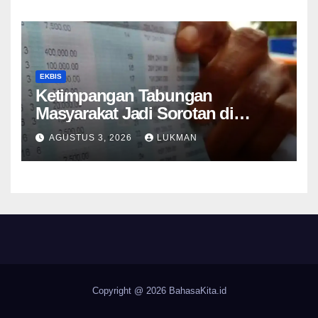
EKBIS
Ketimpangan Tabungan
Masyarakat Jadi Sorotan di
Tengah Perlambatan DPK 2026
AGUSTUS 3, 2026
LUKMAN
Copyright @ 2026
BahasaKita.id