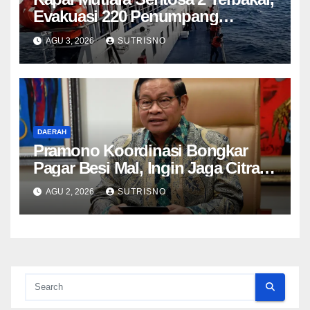
Evakuasi 220 Penumpang
Berlangsung
AGU 3, 2026
SUTRISNO
DAERAH
Pramono Koordinasi Bongkar
Pagar Besi Mal, Ingin Jaga Citra
Jakarta Tetap Aman
AGU 2, 2026
SUTRISNO