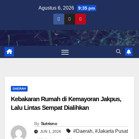
Skip
Agustus 6, 2026
9:35 pm
to
content
DAERAH
Kebakaran Rumah di Kemayoran Jakpus,
Lalu Lintas Sempat Dialihkan
By
Sutrisno
#Daerah
,
#Jakarta Pusat
JUN 1, 2026